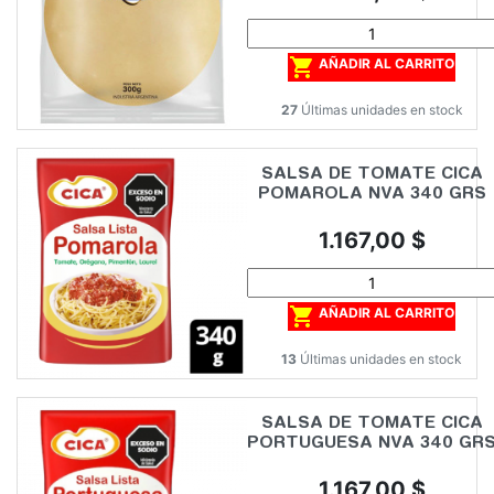

AÑADIR AL CARRITO
27
Últimas unidades en stock
SALSA DE TOMATE CICA
POMAROLA NVA 340 GRS
Precio
1.167,00 $

AÑADIR AL CARRITO
13
Últimas unidades en stock
SALSA DE TOMATE CICA
PORTUGUESA NVA 340 GR
Precio
1.167,00 $