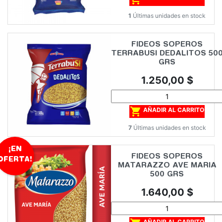
1
Últimas unidades en stock
FIDEOS SOPEROS
TERRABUSI DEDALITOS 50
GRS
Precio
1.250,00 $

AÑADIR AL CARRITO
7
Últimas unidades en stock
¡EN
FIDEOS SOPEROS
OFERTA!
MATARAZZO AVE MARIA
500 GRS
Precio
1.640,00 $
AÑADIR AL CARRITO