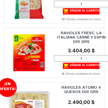

AÑADIR AL CARRITO
12
Últimas unidades en stock
RAVIOLES FRESC. LA
ITALIANA CARNE Y ESPIN
500 GRS
Precio
3.404,00 $

AÑADIR AL CARRITO
8
Últimas unidades en stock
¡EN
RAVIOLES ATOMO 4
OFERTA!
QUESOS 500 GRS
Precio
2.490,00 $