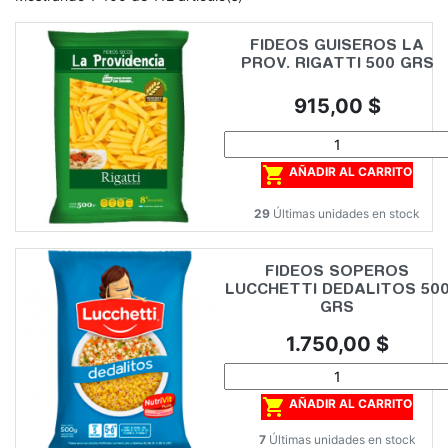
FIDEOS GUISEROS LA
PROV. RIGATTI 500 GRS
Precio
915,00 $

AÑADIR AL CARRITO
29
Últimas unidades en stock
FIDEOS SOPEROS
LUCCHETTI DEDALITOS 50
GRS
Precio
1.750,00 $

AÑADIR AL CARRITO
7
Últimas unidades en stock