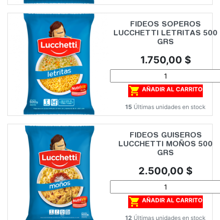
FIDEOS SOPEROS
LUCCHETTI LETRITAS 500
GRS
Precio
1.750,00 $

AÑADIR AL CARRITO
15
Últimas unidades en stock
FIDEOS GUISEROS
LUCCHETTI MOÑOS 500
GRS
Precio
2.500,00 $

AÑADIR AL CARRITO
12
Últimas unidades en stock