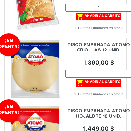

AÑADIR AL CARRITO
29
Últimas unidades en stock
¡EN
DISCO EMPANADA ATOMO
OFERTA!
CRIOLLAS 12 UNID.
Precio
1.390,00 $

AÑADIR AL CARRITO
29
Últimas unidades en stock
¡EN
DISCO EMPANADA ATOMO
OFERTA!
HOJALDRE 12 UNID.
Precio
1.449,00 $