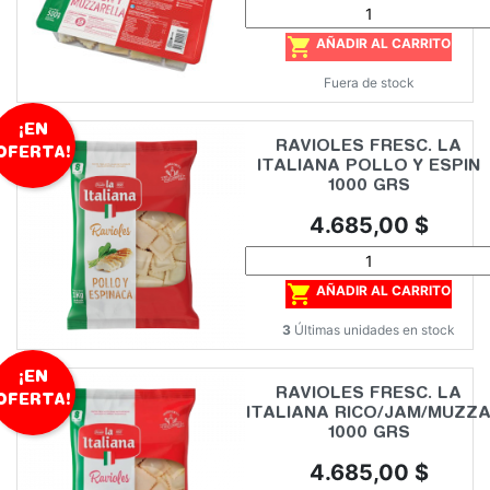

AÑADIR AL CARRITO
Fuera de stock
¡EN
RAVIOLES FRESC. LA
OFERTA!
ITALIANA POLLO Y ESPIN
1000 GRS
Precio
4.685,00 $

AÑADIR AL CARRITO
3
Últimas unidades en stock
¡EN
RAVIOLES FRESC. LA
OFERTA!
ITALIANA RICO/JAM/MUZZ
1000 GRS
Precio
4.685,00 $