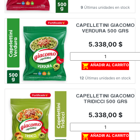
9
Últimas unidades en stock
CAPELLETINI GIACOMO
VERDURA 500 GRS
Precio
5.338,00 $

AÑADIR AL CARRITO
12
Últimas unidades en stock
CAPELLETINI GIACOMO
TRIDICCI 500 GRS
Precio
5.338,00 $

AÑADIR AL CARRITO