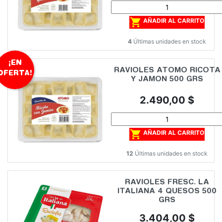

AÑADIR AL CARRITO
4
Últimas unidades en stock
¡EN
RAVIOLES ATOMO RICOTA
OFERTA!
Y JAMON 500 GRS
Precio
2.490,00 $

AÑADIR AL CARRITO
12
Últimas unidades en stock
RAVIOLES FRESC. LA
ITALIANA 4 QUESOS 500
GRS
Precio
3.404,00 $