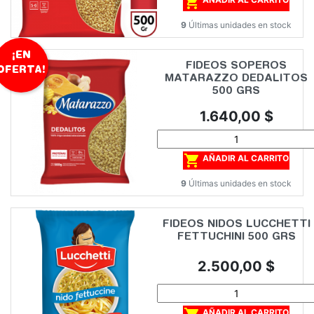

9
Últimas unidades en stock
¡EN
FIDEOS SOPEROS
OFERTA!
MATARAZZO DEDALITOS
500 GRS
Precio
1.640,00 $

AÑADIR AL CARRITO
9
Últimas unidades en stock
FIDEOS NIDOS LUCCHETTI
FETTUCHINI 500 GRS
Precio
2.500,00 $
AÑADIR AL CARRITO