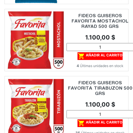
FIDEOS GUISEROS
FAVORITA MOSTACHOL
RAYAD 500 GRS
Precio
1.100,00 $

AÑADIR AL CARRITO
4
Últimas unidades en stock
FIDEOS GUISEROS
FAVORITA TIRABUZON 500
GRS
Precio
1.100,00 $

AÑADIR AL CARRITO
35
Últimas unidades en stock