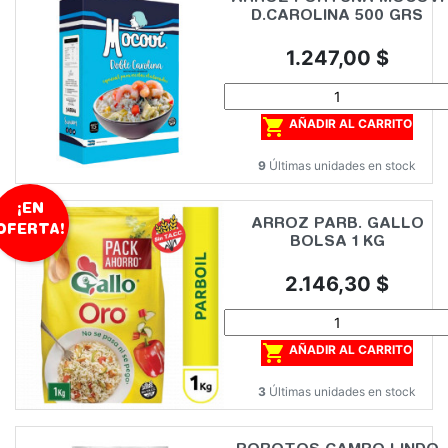
D.CAROLINA 500 GRS
Precio
1.247,00 $

AÑADIR AL CARRITO
9
Últimas unidades en stock
¡EN
ARROZ PARB. GALLO
OFERTA!
BOLSA 1 KG
Precio
2.146,30 $

AÑADIR AL CARRITO
3
Últimas unidades en stock