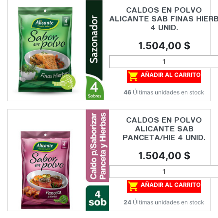
CALDOS EN POLVO
ALICANTE SAB FINAS HIER
4 UNID.
Precio
1.504,00 $

AÑADIR AL CARRITO
46
Últimas unidades en stock
CALDOS EN POLVO
ALICANTE SAB
PANCETA/HIE 4 UNID.
Precio
1.504,00 $

AÑADIR AL CARRITO
24
Últimas unidades en stock