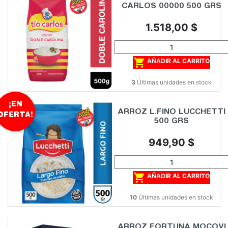
CARLOS 00000 500 GRS
Precio
1.518,00 $

AÑADIR AL CARRITO
3
Últimas unidades en stock
¡EN
ARROZ L.FINO LUCCHETTI
OFERTA!
500 GRS
Precio
949,90 $

AÑADIR AL CARRITO
10
Últimas unidades en stock
ARROZ FORTUNA MOCOVI