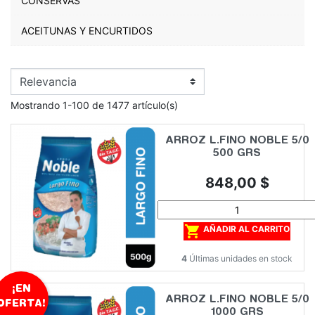
CONSERVAS
ACEITUNAS Y ENCURTIDOS
Mostrando 1-100 de 1477 artículo(s)
ARROZ L.FINO NOBLE 5/0
500 GRS
Precio
848,00 $

AÑADIR AL CARRITO
4
Últimas unidades en stock
¡EN
ARROZ L.FINO NOBLE 5/0
OFERTA!
1000 GRS