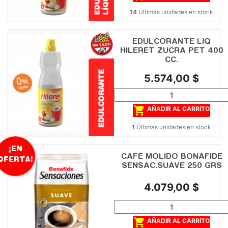
14
Últimas unidades en stock
EDULCORANTE LIQ
HILERET ZUCRA PET 400
CC.
Precio
5.574,00 $

AÑADIR AL CARRITO
1
Últimas unidades en stock
¡EN
CAFE MOLIDO BONAFIDE
OFERTA!
SENSAC.SUAVE 250 GRS
Precio
4.079,00 $

AÑADIR AL CARRITO