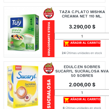
TAZA C.PLATO MISHKA
CREAMA NET 110 ML.
Precio
3.290,00 $

AÑADIR AL CARRITO
24
Últimas unidades en stock
EDULC.EN SOBRES
SUCARYL SUCRALOSA NVA
50 SOBRES
Precio
2.006,00 $

AÑADIR AL CARRITO
6
Últimas unidades en stock