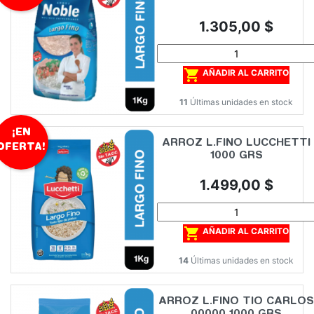
Precio
1.305,00 $

AÑADIR AL CARRITO
11
Últimas unidades en stock
¡EN
ARROZ L.FINO LUCCHETTI
OFERTA!
1000 GRS
Precio
1.499,00 $

AÑADIR AL CARRITO
14
Últimas unidades en stock
ARROZ L.FINO TIO CARLOS