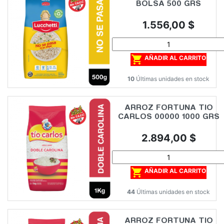
BOLSA 500 GRS
Precio
1.556,00 $

AÑADIR AL CARRITO
10
Últimas unidades en stock
ARROZ FORTUNA TIO
CARLOS 00000 1000 GRS
Precio
2.894,00 $

AÑADIR AL CARRITO
44
Últimas unidades en stock
ARROZ FORTUNA TIO