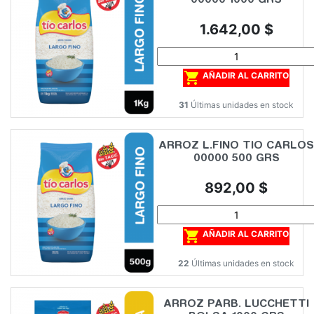
00000 1000 GRS
Precio
1.642,00 $

AÑADIR AL CARRITO
31
Últimas unidades en stock
ARROZ L.FINO TIO CARLOS
00000 500 GRS
Precio
892,00 $

AÑADIR AL CARRITO
22
Últimas unidades en stock
ARROZ PARB. LUCCHETTI