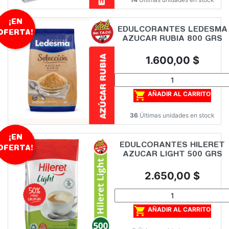
¡EN
EDULCORANTES LEDESMA
OFERTA!
AZUCAR RUBIA 800 GRS
Precio
1.600,00 $

AÑADIR AL CARRITO
36
Últimas unidades en stock
¡EN
EDULCORANTES HILERET
OFERTA!
AZUCAR LIGHT 500 GRS
Precio
2.650,00 $

AÑADIR AL CARRITO