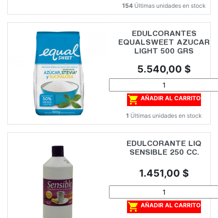
154
Últimas unidades en stock
EDULCORANTES
EQUALSWEET AZUCAR
LIGHT 500 GRS
Precio
5.540,00 $

AÑADIR AL CARRITO
1
Últimas unidades en stock
EDULCORANTE LIQ
SENSIBLE 250 CC.
Precio
1.451,00 $

AÑADIR AL CARRITO