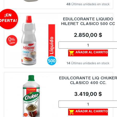
48
Últimas unidades en stock
¡EN
EDULCORANTE LIQUIDO
OFERTA!
HILERET CLASICO 500 CC
Precio
2.850,00 $

AÑADIR AL CARRITO
14
Últimas unidades en stock
EDULCORANTE LIQ CHUKE
CLASICO 400 CC.
Precio
3.419,00 $

AÑADIR AL CARRITO