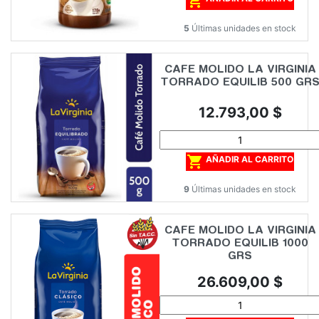

5
Últimas unidades en stock
CAFE MOLIDO LA VIRGINIA
TORRADO EQUILIB 500 GR
Precio
12.793,00 $

AÑADIR AL CARRITO
9
Últimas unidades en stock
CAFE MOLIDO LA VIRGINIA
TORRADO EQUILIB 1000
GRS
Precio
26.609,00 $