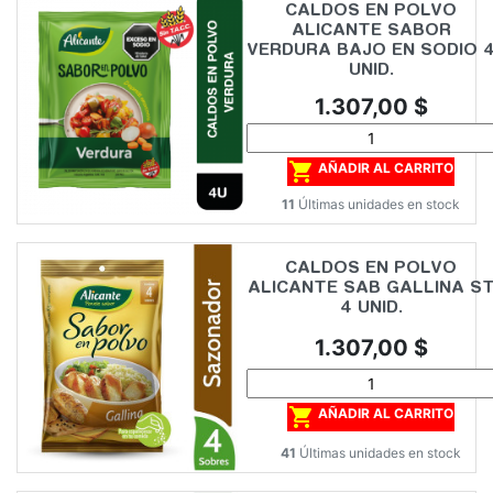
CALDOS EN POLVO
ALICANTE SABOR
VERDURA BAJO EN SODIO 
UNID.
Precio
1.307,00 $

AÑADIR AL CARRITO
11
Últimas unidades en stock
CALDOS EN POLVO
ALICANTE SAB GALLINA S
4 UNID.
Precio
1.307,00 $

AÑADIR AL CARRITO
41
Últimas unidades en stock