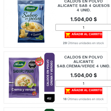
CALDOS EN POLVO
ALICANTE SAB 4 QUESOS
4 UNID.
Precio
1.504,00 $

AÑADIR AL CARRITO
29
Últimas unidades en stock
CALDOS EN POLVO
ALICANTE
SAB.CREMA/VERDE 4 UNID.
Precio
1.504,00 $

AÑADIR AL CARRITO
18
Últimas unidades en stock