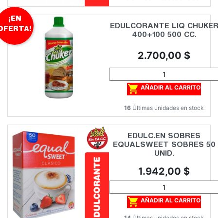
¡EN
EDULCORANTE LIQ CHUKE
OFERTA!
400+100 500 CC.
Precio
2.700,00 $

AÑADIR AL CARRITO
16
Últimas unidades en stock
EDULC.EN SOBRES
EQUALSWEET SOBRES 50
UNID.
Precio
1.942,00 $

AÑADIR AL CARRITO
14
Últimas unidades en stock