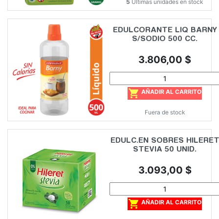
5
Últimas unidades en stock
EDULCORANTE LIQ BARNY
S/SODIO 500 CC.
Precio
3.806,00 $

AÑADIR AL CARRITO
Fuera de stock
EDULC.EN SOBRES HILERE
STEVIA 50 UNID.
Precio
3.093,00 $

AÑADIR AL CARRITO