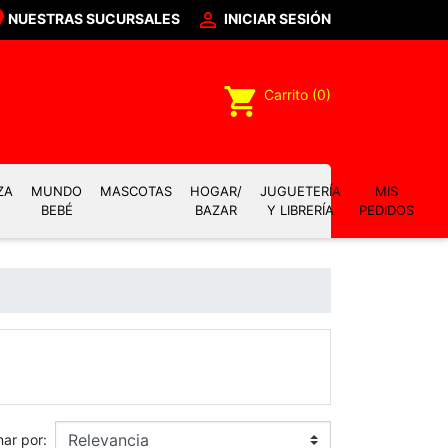

NUESTRAS SUCURSALES
INICIAR SESIÓN
shopping_cart
Carrito
(0)
ZA
MUNDO
MASCOTAS
HOGAR/
JUGUETERÍA
MIS
BEBÉ
BAZAR
Y LIBRERÍA
PEDIDOS
ar por: