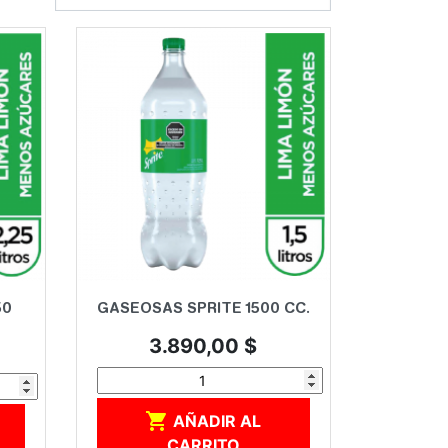
Vista rápida

50
GASEOSAS SPRITE 1500 CC.
Precio
3.890,00 $

AÑADIR AL
CARRITO