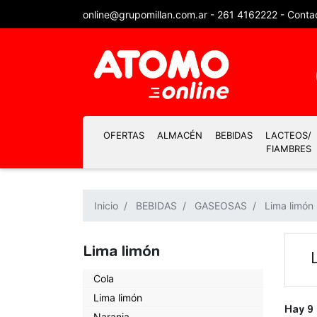
online@grupomillan.com.ar
-
261 4162222
-
Conta
OFERTAS
ALMACÉN
BEBIDAS
LACTEOS/
FIAMBRES
Inicio
BEBIDAS
GASEOSAS
Lima limón
Lima limón
Cola
Lima limón
Hay 9
Naranja