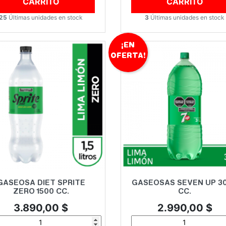
CARRITO
CARRITO
25
Últimas unidades en stock
3
Últimas unidades en stock
¡EN
OFERTA!
Vista rápida
Vista rápida


GASEOSA DIET SPRITE
GASEOSAS SEVEN UP 3
ZERO 1500 CC.
CC.
Precio
Precio
3.890,00 $
2.990,00 $