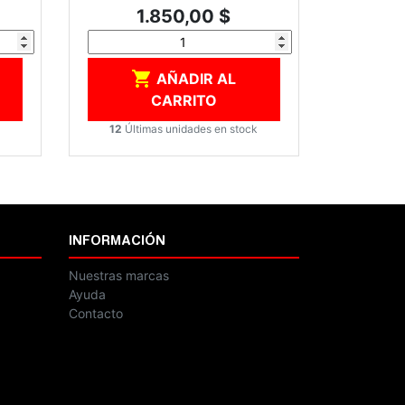
Precio
1.850,00 $

AÑADIR AL
CARRITO
12
Últimas unidades en stock
INFORMACIÓN
Nuestras marcas
Ayuda
Contacto