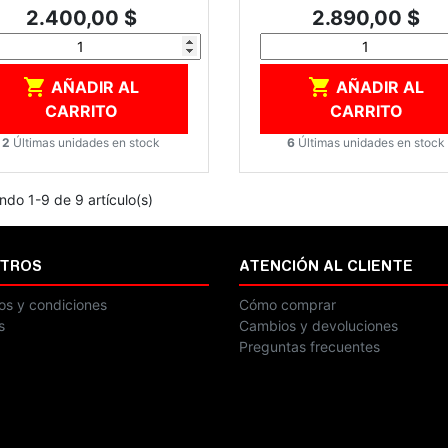
Precio
Precio
2.400,00 $
2.890,00 $


AÑADIR AL
AÑADIR AL
CARRITO
CARRITO
2
Últimas unidades en stock
6
Últimas unidades en stock
ndo 1-9 de 9 artículo(s)
TROS
ATENCIÓN AL CLIENTE
os y condiciones
Cómo comprar
s
Cambios y devoluciones
Preguntas frecuentes