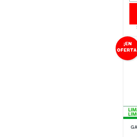
¡EN
OFERTA
GA