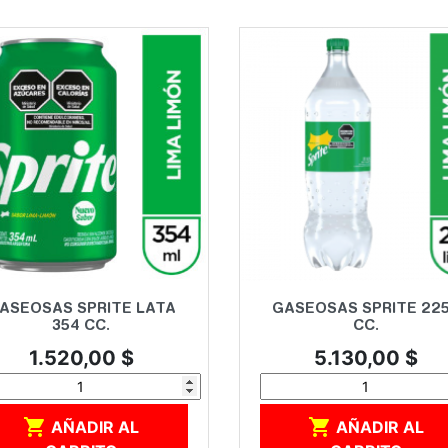
Vista rápida
Vista rápida


ASEOSAS SPRITE LATA
GASEOSAS SPRITE 22
354 CC.
CC.
Precio
Precio
1.520,00 $
5.130,00 $


AÑADIR AL
AÑADIR AL