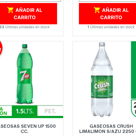


AÑADIR AL
AÑADIR AL
CARRITO
CARRITO
23
Últimas unidades en stock
1
Últimas unidades en stock
!
Vista rápida
Vista rápida


SEOSAS SEVEN UP 1500
GASEOSAS CRUSH
CC.
LIMALIMON S/AZU 2250 