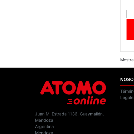
Mostra
NOSO
Términ
Legale
Juan M. Estrada 1136, Guaymallén,
Mendoza
Argentina
Mendoza