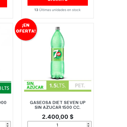
13
Últimas unidades en stock
¡EN
OFERTA!
Vista rápida

000
GASEOSA DIET SEVEN UP
SIN AZUCAR 1500 CC.
Precio
2.400,00 $