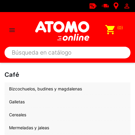

shopping_cart
(0)

Café
Bizcochuelos, budines y magdalenas
Galletas
Cereales
Mermeladas y jaleas