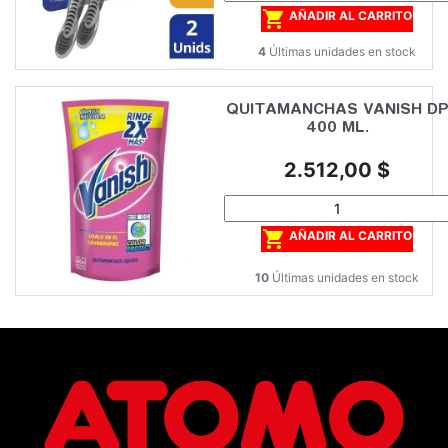

AÑADIR AL CARRITO
4
Últimas unidades en stock
QUITAMANCHAS VANISH D
400 ML.
Precio
2.512,00 $

AÑADIR AL CARRITO
10
Últimas unidades en stock