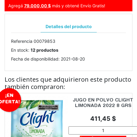
Agregá
79.000,00 $
más y obtené Envío Gratis!
Detalles del producto
Referencia
00079853
En stock:
12 productos
Fecha de disponibilidad:
2021-08-20
Los clientes que adquirieron este producto
también compraron:
¡EN
JUGO EN POLVO CLIGHT
OFERTA!
LIMONADA 2022 8 GRS
Precio
411,45 $