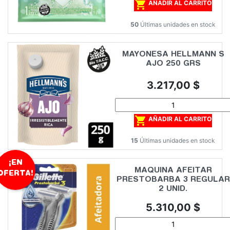

AÑADIR AL CARRITO
50
Últimas unidades en stock
MAYONESA HELLMANN S
AJO 250 GRS
Precio
3.217,00 $

AÑADIR AL CARRITO
15
Últimas unidades en stock
¡EN
MAQUINA AFEITAR
OFERTA!
PRESTOBARBA 3 REGULAR
2 UNID.
Precio
5.310,00 $