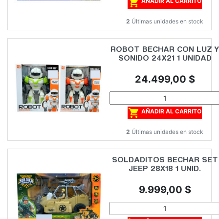

AÑADIR AL CARRITO
2
Últimas unidades en stock
ROBOT BECHAR CON LUZ Y
SONIDO 24X21 1 UNIDAD
Precio
24.499,00 $

AÑADIR AL CARRITO
2
Últimas unidades en stock
SOLDADITOS BECHAR SET
JEEP 28X18 1 UNID.
Precio
9.999,00 $