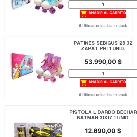

AÑADIR AL CARRITO
6
Últimas unidades en stock
PATINES SEBIGUS 28.32
ZAPAT PRI 1 UNID.
Precio
53.990,00 $

AÑADIR AL CARRITO
6
Últimas unidades en stock
PISTOLA L.DARDO BECHAR
BATMAN 31X17 1 UNID.
Precio
12.690,00 $