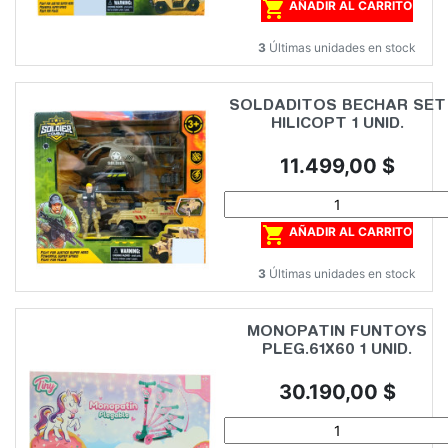

AÑADIR AL CARRITO
3
Últimas unidades en stock
SOLDADITOS BECHAR SET
HILICOPT 1 UNID.
Precio
11.499,00 $

AÑADIR AL CARRITO
3
Últimas unidades en stock
MONOPATIN FUNTOYS
PLEG.61X60 1 UNID.
Precio
30.190,00 $