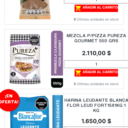

AÑADIR AL CARRITO
9
Últimas unidades en stock
MEZCLA P/PIZZA PUREZA
GOURMET 550 GRS
Precio
2.110,00 $

AÑADIR AL CARRITO
5
Últimas unidades en stock
¡EN
HARINA LEUDANTE BLANC
OFERTA!
FLOR LEUD FORT15X1KG 1
KG
Precio
1.650,00 $