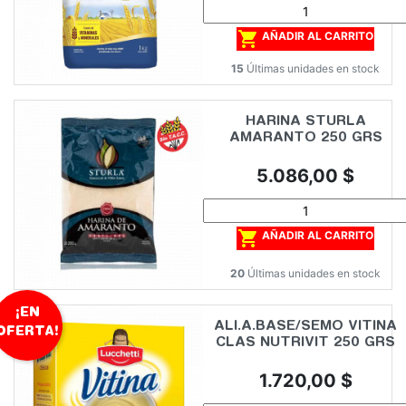

AÑADIR AL CARRITO
15
Últimas unidades en stock
HARINA STURLA
AMARANTO 250 GRS
Precio
5.086,00 $

AÑADIR AL CARRITO
20
Últimas unidades en stock
¡EN
ALI.A.BASE/SEMO VITINA
OFERTA!
CLAS NUTRIVIT 250 GRS
Precio
1.720,00 $