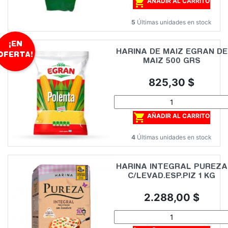

AÑADIR AL CARRITO
5
Últimas unidades en stock
¡EN
HARINA DE MAIZ EGRAN DE
OFERTA!
MAIZ 500 GRS
Precio
825,30 $

AÑADIR AL CARRITO
4
Últimas unidades en stock
HARINA INTEGRAL PUREZA
C/LEVAD.ESP.PIZ 1 KG
Precio
2.288,00 $