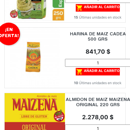

AÑADIR AL CARRITO
15
Últimas unidades en stock
¡EN
HARINA DE MAIZ CADEA
OFERTA!
500 GRS
Precio
841,70 $

AÑADIR AL CARRITO
10
Últimas unidades en stock
ALMIDON DE MAIZ MAIZEN
ORIGINAL 220 GRS
Precio
2.278,00 $