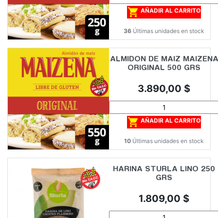

AÑADIR AL CARRITO
36
Últimas unidades en stock
ALMIDON DE MAIZ MAIZEN
ORIGINAL 500 GRS
Precio
3.890,00 $

AÑADIR AL CARRITO
10
Últimas unidades en stock
HARINA STURLA LINO 250
GRS
Precio
1.809,00 $