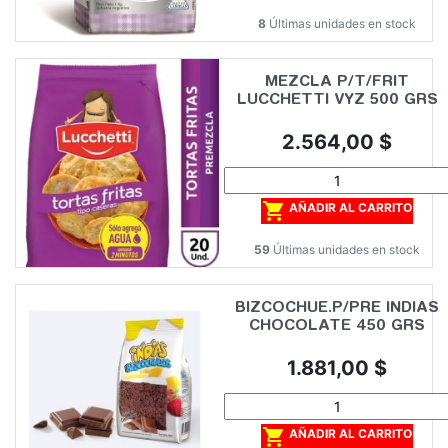
8
Últimas unidades en stock
MEZCLA P/T/FRIT
LUCCHETTI VYZ 500 GRS
Precio
2.564,00 $

AÑADIR AL CARRITO
59
Últimas unidades en stock
BIZCOCHUE.P/PRE INDIAS
CHOCOLATE 450 GRS
Precio
1.881,00 $

AÑADIR AL CARRITO