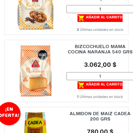

AÑADIR AL CARRITO
3
Últimas unidades en stock
BIZCOCHUELO MAMA
COCINA NARANJA 540 GRS
Precio
3.062,00 $

AÑADIR AL CARRITO
1
Últimas unidades en stock
¡EN
ALMIDON DE MAIZ CADEA
OFERTA!
200 GRS
Precio
780,00 $