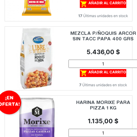

AÑADIR AL CARRITO
17
Últimas unidades en stock
MEZCLA P/ÑOQUIS ARCOR
SIN TACC PAPA 400 GRS
Precio
5.436,00 $

AÑADIR AL CARRITO
7
Últimas unidades en stock
¡EN
HARINA MORIXE PARA
OFERTA!
PIZZA 1 KG
Precio
1.135,00 $