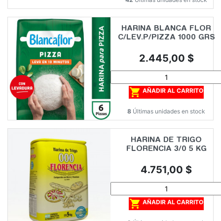
HARINA BLANCA FLOR
C/LEV.P/PIZZA 1000 GRS
Precio
2.445,00 $

AÑADIR AL CARRITO
8
Últimas unidades en stock
HARINA DE TRIGO
FLORENCIA 3/0 5 KG
Precio
4.751,00 $

AÑADIR AL CARRITO