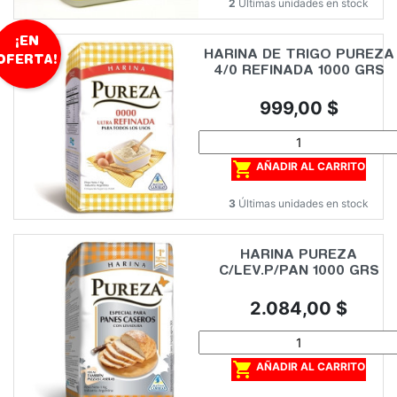
2
Últimas unidades en stock
¡EN
HARINA DE TRIGO PUREZA
OFERTA!
4/0 REFINADA 1000 GRS
Precio
999,00 $

AÑADIR AL CARRITO
3
Últimas unidades en stock
HARINA PUREZA
C/LEV.P/PAN 1000 GRS
Precio
2.084,00 $

AÑADIR AL CARRITO