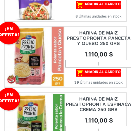

AÑADIR AL CARRITO
8
Últimas unidades en stock
¡EN
HARINA DE MAIZ
OFERTA!
PRESTOPRONTA PANCETA
Y QUESO 250 GRS
Precio
1.110,00 $

AÑADIR AL CARRITO
39
Últimas unidades en stock
¡EN
HARINA DE MAIZ
OFERTA!
PRESTOPRONTA ESPINAC
CREMA 250 GRS
Precio
1.110,00 $