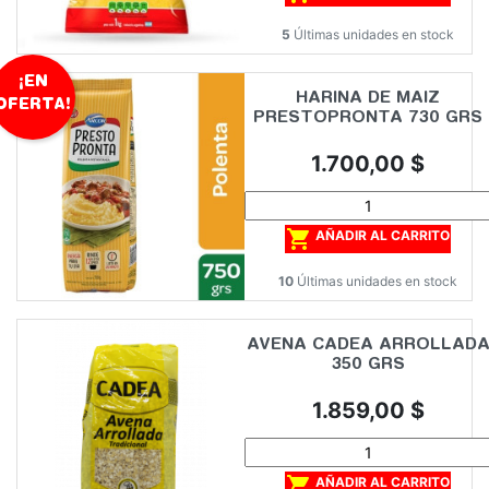
5
Últimas unidades en stock
¡EN
HARINA DE MAIZ
OFERTA!
PRESTOPRONTA 730 GRS
Precio
1.700,00 $

AÑADIR AL CARRITO
10
Últimas unidades en stock
AVENA CADEA ARROLLAD
350 GRS
Precio
1.859,00 $

AÑADIR AL CARRITO