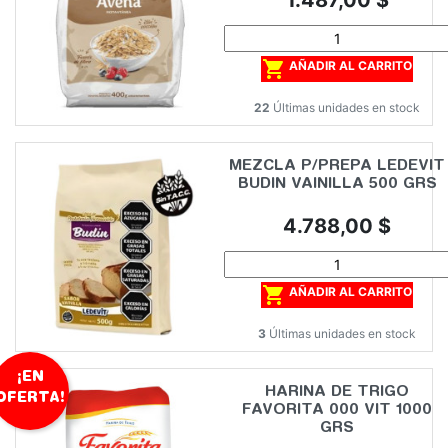
1.487,00 $

AÑADIR AL CARRITO
22
Últimas unidades en stock
MEZCLA P/PREPA LEDEVIT
BUDIN VAINILLA 500 GRS
Precio
4.788,00 $

AÑADIR AL CARRITO
3
Últimas unidades en stock
¡EN
HARINA DE TRIGO
OFERTA!
FAVORITA 000 VIT 1000
GRS