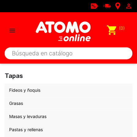

shopping_cart
(0)

Tapas
Fideos y ñoquis
Grasas
Masas y levaduras
Pastas y rellenas