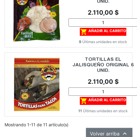
UNID.
Precio
2.110,00 $

AÑADIR AL CARRITO
9
Últimas unidades en stock
TORTILLAS EL
JALISQUEÑO ORIGINAL 6
UNID.
Precio
2.110,00 $

AÑADIR AL CARRITO
11
Últimas unidades en stock
Mostrando 1-11 de 11 artículo(s)

Volver arriba