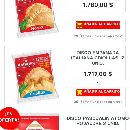
Precio
1.780,00 $

AÑADIR AL CARRITO
29
Últimas unidades en stock
DISCO EMPANADA
ITALIANA CRIOLLAS 12
UNID.
Precio
1.717,00 $

AÑADIR AL CARRITO
30
Últimas unidades en stock
¡EN
DISCO PASCUALIN ATOMO
OFERTA!
HOJALDRE 2 UNID.