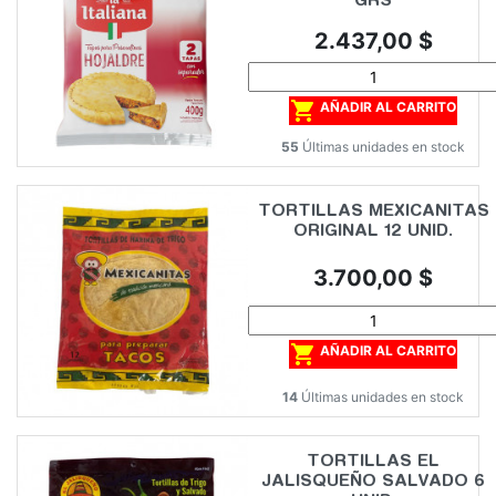
GRS
Precio
2.437,00 $

AÑADIR AL CARRITO
55
Últimas unidades en stock
TORTILLAS MEXICANITAS
ORIGINAL 12 UNID.
Precio
3.700,00 $

AÑADIR AL CARRITO
14
Últimas unidades en stock
TORTILLAS EL
JALISQUEÑO SALVADO 6