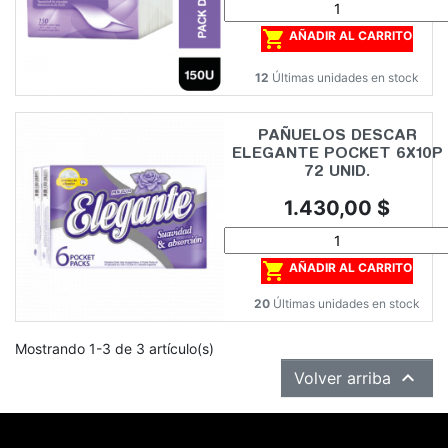

AÑADIR AL CARRITO
12
Últimas unidades en stock
PAÑUELOS DESCAR
ELEGANTE POCKET 6X10P
72 UNID.
Precio
1.430,00 $

AÑADIR AL CARRITO
20
Últimas unidades en stock
Mostrando 1-3 de 3 artículo(s)

Volver arriba