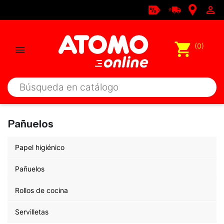

shopping_cart
(0)

Pañuelos
Papel higiénico
Pañuelos
Rollos de cocina
Servilletas