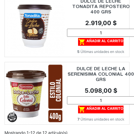
DULCE DE LECHE
TONADITA REPOSTERO
400 GRS
Precio
2.919,00 $

AÑADIR AL CARRITO
5
Últimas unidades en stock
DULCE DE LECHE LA
SERENISIMA COLONIAL 400
GRS
Precio
5.098,00 $

AÑADIR AL CARRITO
7
Últimas unidades en stock
Mostrando 1-12 de 12 artículo(s)