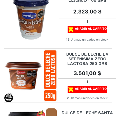
CLASICO 400 GRS
Precio
2.328,00 $

AÑADIR AL CARRITO
15
Últimas unidades en stock
DULCE DE LECHE LA
SERENISIMA ZERO
LACTOSA 250 GRS
Precio
3.501,00 $

AÑADIR AL CARRITO
2
Últimas unidades en stock
DULCE DE LECHE SANTA