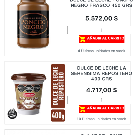
DULCE DE LECHE PONCHO
NEGRO FRASCO 450 GRS
Precio
5.572,00 $

AÑADIR AL CARRITO
4
Últimas unidades en stock
DULCE DE LECHE LA
SERENISIMA REPOSTERO
400 GRS
Precio
4.717,00 $

AÑADIR AL CARRITO
10
Últimas unidades en stock