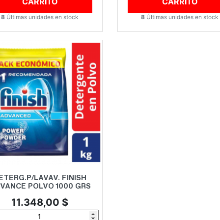
CARRITO
CARRITO
8
Últimas unidades en stock
8
Últimas unidades en stock
Vista rápida

ETERG.P/LAVAV. FINISH
VANCE POLVO 1000 GRS
Precio
11.348,00 $