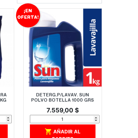
¡EN
OFERTA!
Vista rápida

ARA
DETERG.P/LAVAV. SUN
 KG
POLVO BOTELLA 1000 GRS
Precio
7.559,00 $

AÑADIR AL