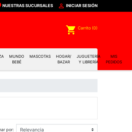

NUESTRAS SUCURSALES
INICIAR SESIÓN
shopping_cart
Carrito
(0)
ZA
MUNDO
MASCOTAS
HOGAR/
JUGUETERÍA
MIS
BEBÉ
BAZAR
Y LIBRERÍA
PEDIDOS
ar por: