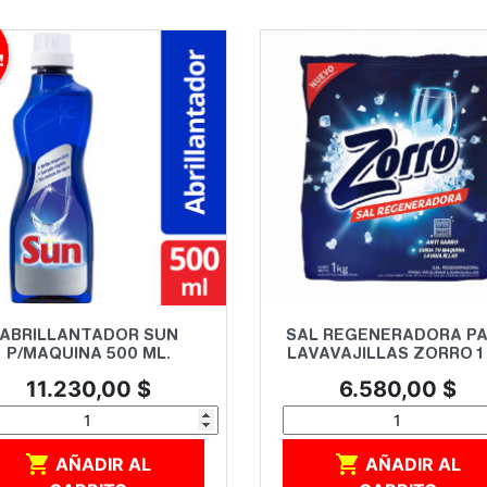
!
Vista rápida
Vista rápida


ABRILLANTADOR SUN
SAL REGENERADORA P
P/MAQUINA 500 ML.
LAVAVAJILLAS ZORRO 1
Precio
Precio
11.230,00 $
6.580,00 $


AÑADIR AL
AÑADIR AL