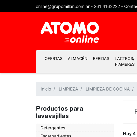
online@grupomillan.com.ar
-
261 4162222
-
Conta
OFERTAS
ALMACÉN
BEBIDAS
LACTEOS/
FIAMBRES
Inicio
LIMPIEZA
LIMPIEZA DE COCINA
Productos para
lavavajillas
Detergentes
Hay 4
Escarbadientes