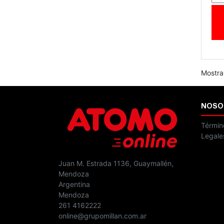
Mostra
NOSO
Términ
Legale
Juan M. Estrada 1136, Guaymallén,
Mendoza
Argentina
Mendoza
261 4162222
online@grupomillan.com.ar