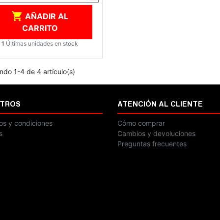

AÑADIR AL
CARRITO
1
Últimas unidades en stock
ndo 1-4 de 4 artículo(s)
TROS
ATENCIÓN AL CLIENTE
os y condiciones
Cómo comprar
s
Cambios y devoluciones
Preguntas frecuentes