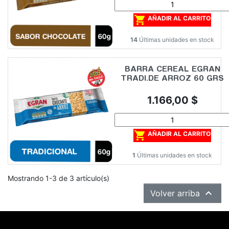

AÑADIR AL CARRITO
14
Últimas unidades en stock
BARRA CEREAL EGRAN
TRADI.DE ARROZ 60 GRS
Precio
1.166,00 $

AÑADIR AL CARRITO
1
Últimas unidades en stock
Mostrando 1-3 de 3 artículo(s)

Volver arriba