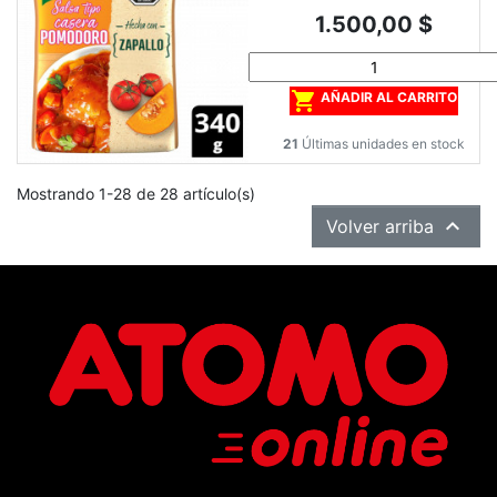
Precio
1.500,00 $

AÑADIR AL CARRITO
21
Últimas unidades en stock
Mostrando 1-28 de 28 artículo(s)

Volver arriba