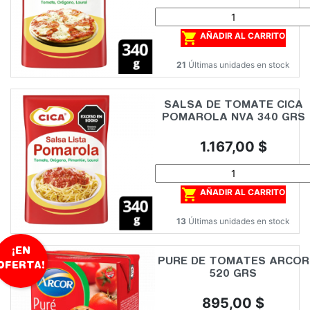

AÑADIR AL CARRITO
21
Últimas unidades en stock
SALSA DE TOMATE CICA
POMAROLA NVA 340 GRS
Precio
1.167,00 $

AÑADIR AL CARRITO
13
Últimas unidades en stock
¡EN
PURE DE TOMATES ARCOR
OFERTA!
520 GRS
Precio
895,00 $