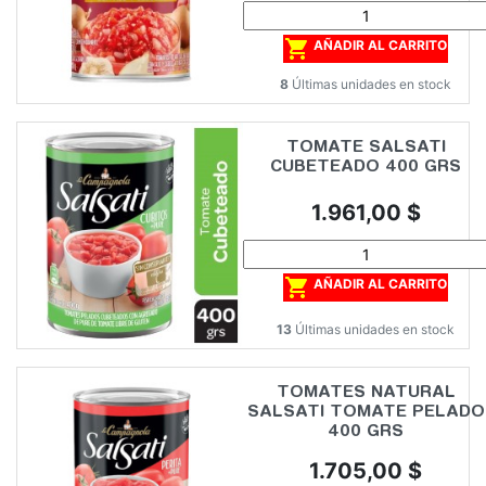

AÑADIR AL CARRITO
8
Últimas unidades en stock
TOMATE SALSATI
CUBETEADO 400 GRS
Precio
1.961,00 $

AÑADIR AL CARRITO
13
Últimas unidades en stock
TOMATES NATURAL
SALSATI TOMATE PELADO
400 GRS
Precio
1.705,00 $