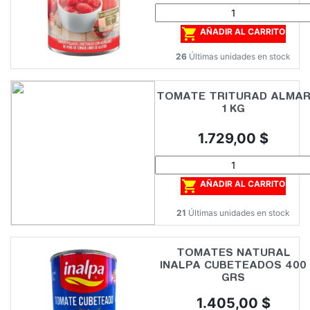

AÑADIR AL CARRITO
26
Últimas unidades en stock
TOMATE TRITURAD ALMA
1 KG
Precio
1.729,00 $

AÑADIR AL CARRITO
21
Últimas unidades en stock
TOMATES NATURAL
INALPA CUBETEADOS 400
GRS
Precio
1.405,00 $