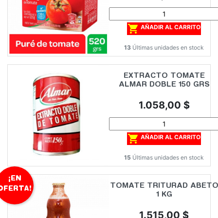

AÑADIR AL CARRITO
13
Últimas unidades en stock
EXTRACTO TOMATE
ALMAR DOBLE 150 GRS
Precio
1.058,00 $

AÑADIR AL CARRITO
15
Últimas unidades en stock
¡EN
TOMATE TRITURAD ABET
OFERTA!
1 KG
Precio
1.515,00 $