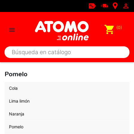

shopping_cart
(0)

Pomelo
Cola
Lima limón
Naranja
Pomelo