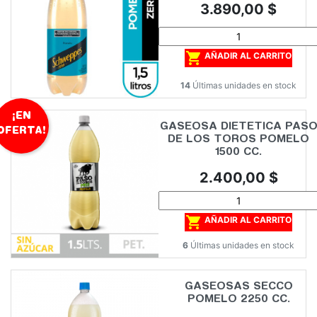
Precio
3.890,00 $

AÑADIR AL CARRITO
14
Últimas unidades en stock
¡EN
GASEOSA DIETETICA PAS
OFERTA!
DE LOS TOROS POMELO
1500 CC.
Precio
2.400,00 $

AÑADIR AL CARRITO
6
Últimas unidades en stock
GASEOSAS SECCO
POMELO 2250 CC.