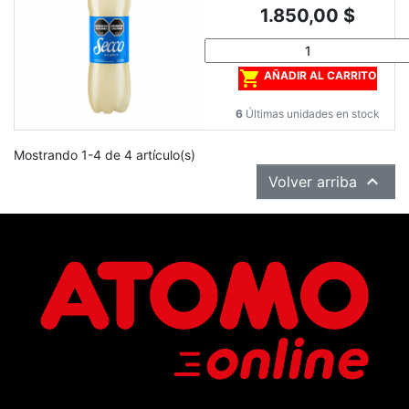
Precio
1.850,00 $

AÑADIR AL CARRITO
6
Últimas unidades en stock
Mostrando 1-4 de 4 artículo(s)

Volver arriba