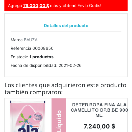
Agregá
79.000,00 $
más y obtené Envío Gratis!
Detalles del producto
Marca
BAUZA
Referencia
00008650
En stock:
1 productos
Fecha de disponibilidad:
2021-02-26
Los clientes que adquirieron este producto
también compraron:
DETER.ROPA FINA ALA
CAMELLITO DP.B.BE 900
ML.
Precio
7.240,00 $