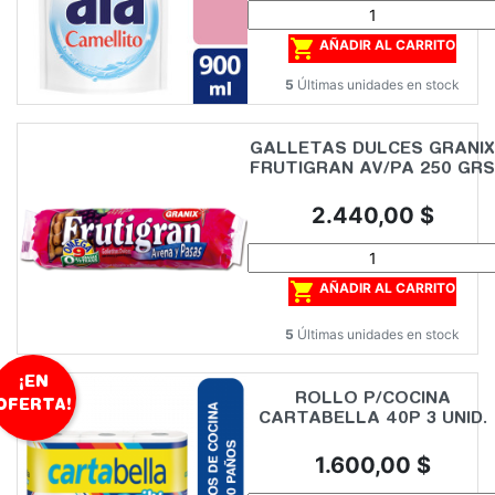

AÑADIR AL CARRITO
5
Últimas unidades en stock
GALLETAS DULCES GRANIX
FRUTIGRAN AV/PA 250 GRS
Precio
2.440,00 $

AÑADIR AL CARRITO
5
Últimas unidades en stock
¡EN
ROLLO P/COCINA
OFERTA!
CARTABELLA 40P 3 UNID.
Precio
1.600,00 $