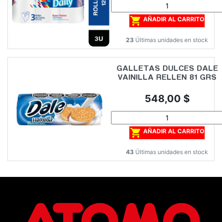

AÑADIR AL CARRITO
23
Últimas unidades en stock
GALLETAS DULCES DALE
VAINILLA RELLEN 81 GRS
Precio
548,00 $

AÑADIR AL CARRITO
43
Últimas unidades en stock