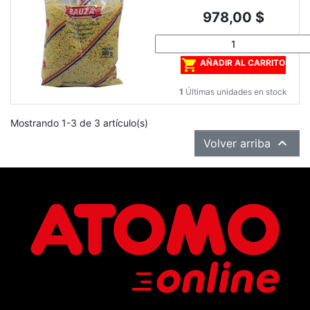
Precio
978,00 $

AÑADIR AL CARRITO
1
Últimas unidades en stock
Mostrando 1-3 de 3 artículo(s)

Volver arriba