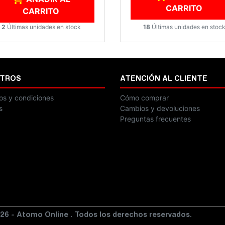
CARRITO
CARRITO
18
Últimas unidades en stoc
2
Últimas unidades en stock
TROS
ATENCIÓN AL CLIENTE
os y condiciones
Cómo comprar
s
Cambios y devoluciones
Preguntas frecuentes
26 - Atomo Online . Todos los derechos reservados.