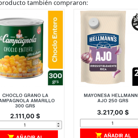
e producto también compraron:
Vista rápida
Vista rápida


CHOCLO GRANO LA
MAYONESA HELLMANN
AMPAGNOLA AMARILLO
AJO 250 GRS
300 GRS
Precio
3.217,00 $
Precio
2.111,00 $

AÑADIR AL

AÑADIR AL