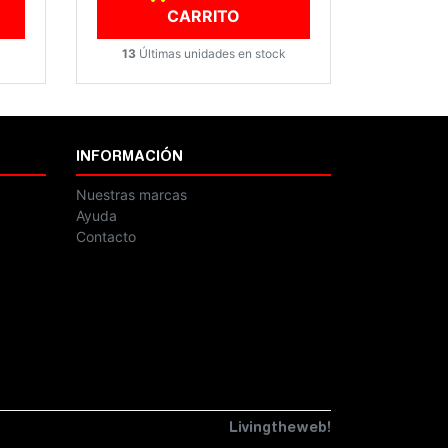
CARRITO
k
13
Últimas unidades en stock
INFORMACIÓN
Nuestras marcas
Ayuda
Contacto
Livingtheweb!