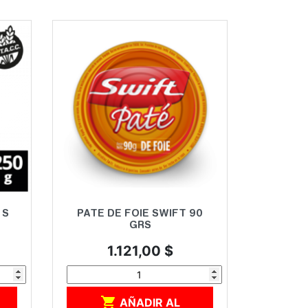
Vista rápida

 S
PATE DE FOIE SWIFT 90
GRS
Precio
1.121,00 $

AÑADIR AL