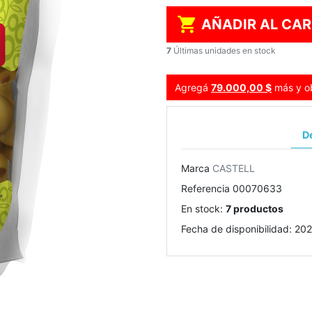

AÑADIR AL CAR
7
Últimas unidades en stock
Agregá
79.000,00 $
más y ob
De
Marca
CASTELL
Referencia
00070633
En stock:
7 productos
Fecha de disponibilidad:
202