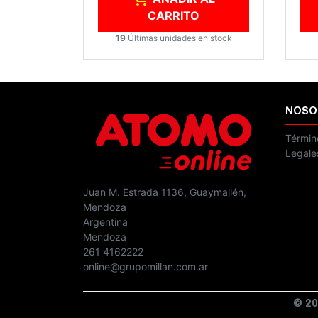
CARRITO
19
Últimas unidades en stock
NOSO
Términ
Legale
Juan M. Estrada 1136, Guaymallén,
Mendoza
Argentina
Mendoza
261 4162222
online@grupomillan.com.ar
© 20