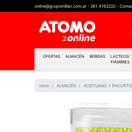
online@grupomillan.com.ar
-
261 4162222
-
Conta
OFERTAS
ALMACÉN
BEBIDAS
LACTEOS/
FIAMBRES
Inicio
ALMACÉN
ACEITUNAS Y ENCURTI