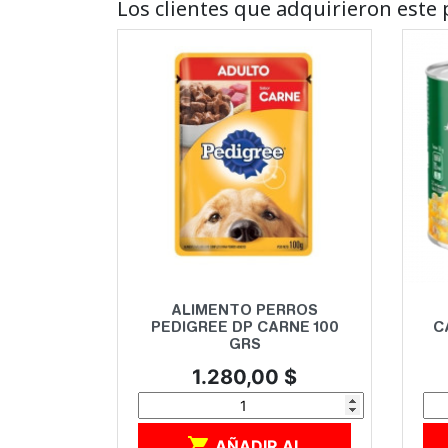
Los clientes que adquirieron est
Vista rápida

ALIMENTO PERROS
PEDIGREE DP CARNE 100
C
GRS
Precio
1.280,00 $

AÑADIR AL