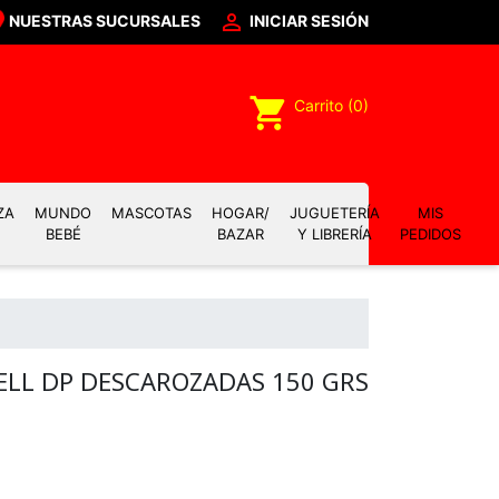

NUESTRAS SUCURSALES
INICIAR SESIÓN
shopping_cart
Carrito
(0)
ZA
MUNDO
MASCOTAS
HOGAR/
JUGUETERÍA
MIS
BEBÉ
BAZAR
Y LIBRERÍA
PEDIDOS
ELL DP DESCAROZADAS 150 GRS