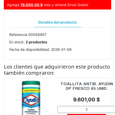
Agregá
79.000,00 $
más y obtené Envío Gratis!
Detalles del producto
Referencia
00058967
En stock:
2 productos
Fecha de disponibilidad:
2026-01-08
Los clientes que adquirieron este producto
también compraron:
TOALLITA ANTIB. AYUDIN
DP FRESCO 65 UNID.
Precio
9.601,00 $