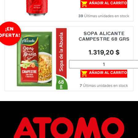

AÑADIR AL CARRITO
39
Últimas unidades en stock
¡EN
SOPA ALICANTE
OFERTA!
CAMPESTRE 68 GRS
Precio
1.319,20 $

AÑADIR AL CARRITO
7
Últimas unidades en stock