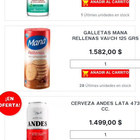

AÑADIR AL CARRITO
1
Últimas unidades en stock
GALLETAS MANA
RELLENAS VAI/CH 125 GRS
Precio
1.582,00 $

AÑADIR AL CARRITO
28
Últimas unidades en stock
¡EN
CERVEZA ANDES LATA 473
OFERTA!
CC.
Precio
1.499,00 $