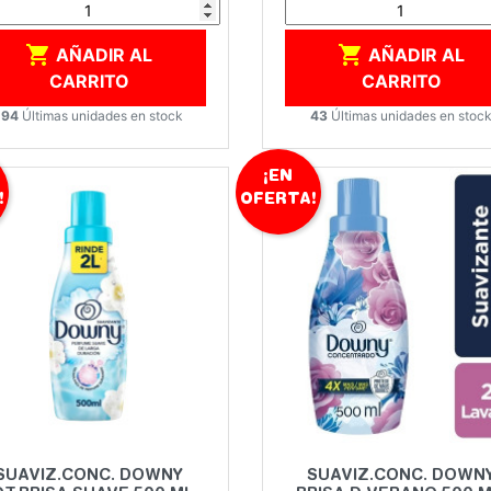


AÑADIR AL
AÑADIR AL
CARRITO
CARRITO
194
Últimas unidades en stock
43
Últimas unidades en stoc
¡EN
!
OFERTA!
Vista rápida
Vista rápida


SUAVIZ.CONC. DOWNY
SUAVIZ.CONC. DOWN