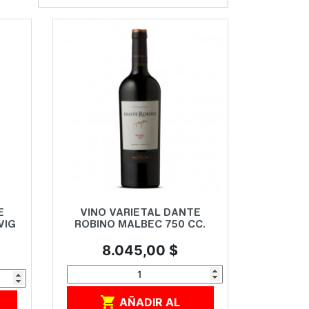
Vista rápida

E
VINO VARIETAL DANTE
VIG
ROBINO MALBEC 750 CC.
Precio
8.045,00 $

AÑADIR AL