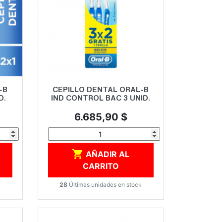
Vista rápida

-B
CEPILLO DENTAL ORAL-B
D.
IND CONTROL BAC 3 UNID.
Precio
6.685,90 $

AÑADIR AL
CARRITO
k
28
Últimas unidades en stock