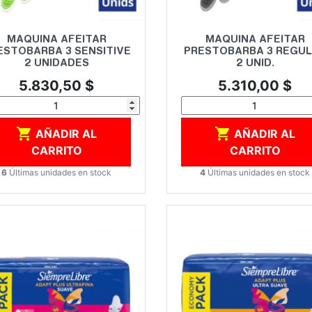
Vista rápida
Vista rápida


MAQUINA AFEITAR
MAQUINA AFEITAR
ESTOBARBA 3 SENSITIVE
PRESTOBARBA 3 REGU
2 UNIDADES
2 UNID.
Precio
Precio
5.830,50 $
5.310,00 $


AÑADIR AL
AÑADIR AL
CARRITO
CARRITO
6
Últimas unidades en stock
4
Últimas unidades en stock