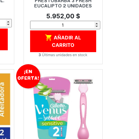
L.
PRESTOBARBA 3 FRESH
EUCALIPTO 2 UNIDADES
Precio
5.952,00 $

AÑADIR AL
CARRITO
k
3
Últimas unidades en stock
¡EN
OFERTA!