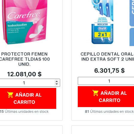
Vista rápida
Vista rápida


PROTECTOR FEMEN
CEPILLO DENTAL ORAL
CAREFREE TLDIAS 100
IND EXTRA SOFT 2 UNI
UNID.
Precio
6.301,75 $
Precio
12.081,00 $

AÑADIR AL

AÑADIR AL
CARRITO
CARRITO
81
Últimas unidades en stoc
15
Últimas unidades en stock