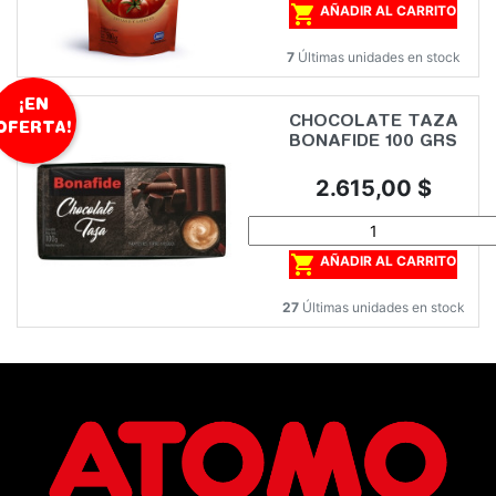

AÑADIR AL CARRITO
7
Últimas unidades en stock
¡EN
CHOCOLATE TAZA
OFERTA!
BONAFIDE 100 GRS
Precio
2.615,00 $

AÑADIR AL CARRITO
27
Últimas unidades en stock