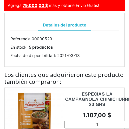
Agregá
79.000,00 $
más y obtené Envío Gratis!
Detalles del producto
Referencia
00000529
En stock:
5 productos
Fecha de disponibilidad:
2021-03-13
Los clientes que adquirieron este producto
también compraron:
ESPECIAS LA
CAMPAGNOLA CHIMICHURR
23 GRS
Precio
1.107,00 $