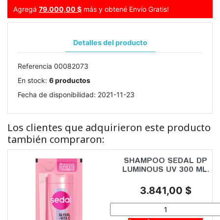
Agregá
79.000,00 $
más y obtené Envío Gratis!
Detalles del producto
Referencia
00082073
En stock:
6 productos
Fecha de disponibilidad:
2021-11-23
Los clientes que adquirieron este producto
también compraron:
SHAMPOO SEDAL DP
LUMINOUS UV 300 ML.
Precio
3.841,00 $