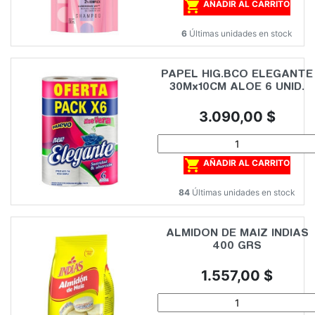

AÑADIR AL CARRITO
6
Últimas unidades en stock
PAPEL HIG.BCO ELEGANTE
30Mx10CM ALOE 6 UNID.
Precio
3.090,00 $

AÑADIR AL CARRITO
84
Últimas unidades en stock
ALMIDON DE MAIZ INDIAS
400 GRS
Precio
1.557,00 $