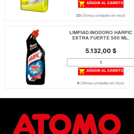

AÑADIR AL CARRITO
20
Últimas unidades en stock
LIMPIAD.INODORO HARPIC
EXTRA FUERTE 500 ML.
Precio
5.132,00 $

AÑADIR AL CARRITO
6
Últimas unidades en stock