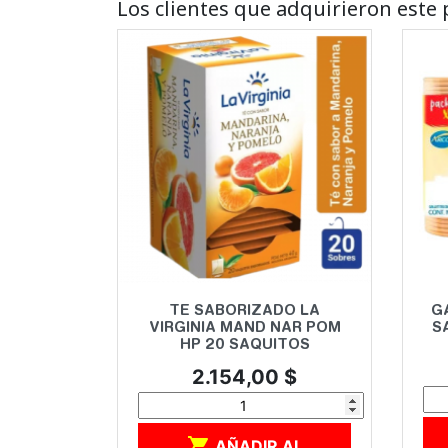
Los clientes que adquirieron est
Vista rápida

TE SABORIZADO LA
G
VIRGINIA MAND NAR POM
S
HP 20 SAQUITOS
Precio
2.154,00 $

AÑADIR AL