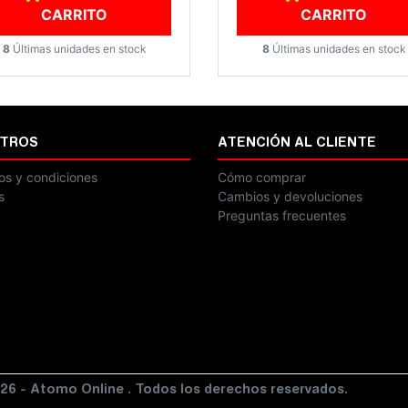
CARRITO
CARRITO
8
Últimas unidades en stock
8
Últimas unidades en stock
TROS
ATENCIÓN AL CLIENTE
os y condiciones
Cómo comprar
s
Cambios y devoluciones
Preguntas frecuentes
26 - Atomo Online . Todos los derechos reservados.