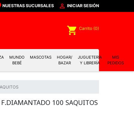

NUESTRAS SUCURSALES
INICIAR SESIÓN
shopping_cart
Carrito
(0)
ZA
MUNDO
MASCOTAS
HOGAR/
JUGUETERÍA
MIS
BEBÉ
BAZAR
Y LIBRERÍA
PEDIDOS
SAQUITOS
 F.DIAMANTADO 100 SAQUITOS