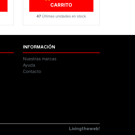
CARRITO
47
Últimas unidades en stock
INFORMACIÓN
Nuestras marcas
Ayuda
Contacto
Livingtheweb!