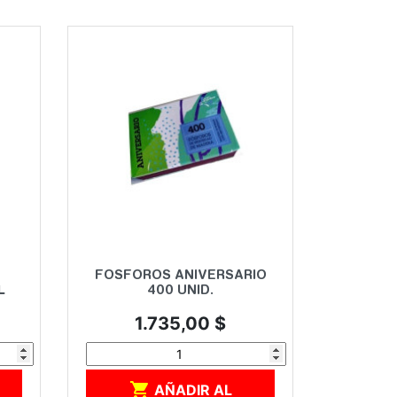
Vista rápida

FOSFOROS ANIVERSARIO
L
400 UNID.
Precio
1.735,00 $

AÑADIR AL