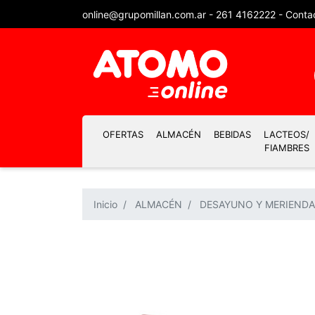
online@grupomillan.com.ar
-
261 4162222
-
Conta
OFERTAS
ALMACÉN
BEBIDAS
LACTEOS/
FIAMBRES
Inicio
ALMACÉN
DESAYUNO Y MERIENDA