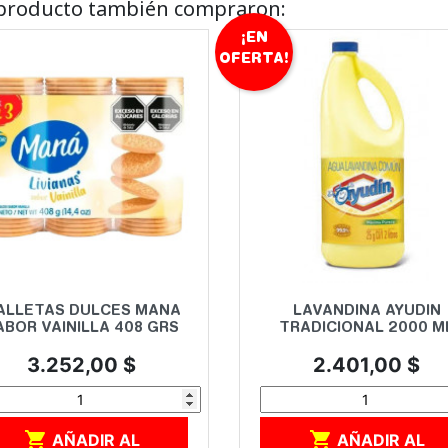
e producto también compraron:
¡EN
OFERTA!
Vista rápida
Vista rápida


ALLETAS DULCES MANA
LAVANDINA AYUDIN
ABOR VAINILLA 408 GRS
TRADICIONAL 2000 M
Precio
Precio
3.252,00 $
2.401,00 $


AÑADIR AL
AÑADIR AL