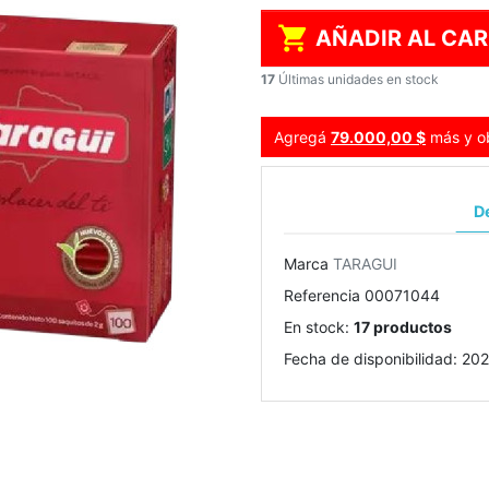

AÑADIR AL CAR
17
Últimas unidades en stock
Agregá
79.000,00 $
más y ob
De
Marca
TARAGUI
Referencia
00071044
En stock:
17 productos
Fecha de disponibilidad:
202