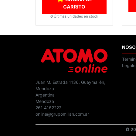
CARRITO
6
Últimas unidades en stock
NOSO
Términ
Legale
Juan M. Estrada 1136, Guaymallén,
Mendoza
Argentina
Mendoza
261 4162222
online@grupomillan.com.ar
© 20