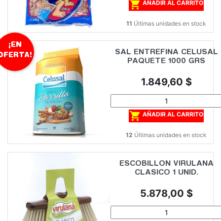

AÑADIR AL CARRITO
11
Últimas unidades en stock
¡EN
SAL ENTREFINA CELUSAL
OFERTA!
PAQUETE 1000 GRS
Precio
1.849,60 $

AÑADIR AL CARRITO
12
Últimas unidades en stock
ESCOBILLON VIRULANA
CLASICO 1 UNID.
Precio
5.878,00 $