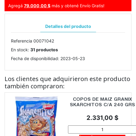
Agregá
79.000,00 $
más y obtené Envío Gratis!
Detalles del producto
Referencia
00071042
En stock:
31 productos
Fecha de disponibilidad:
2023-05-23
Los clientes que adquirieron este producto
también compraron:
COPOS DE MAIZ GRANIX
SKARCHITOS C/A 240 GRS
Precio
2.331,00 $