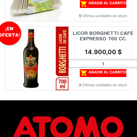

AÑADIR AL CARRITO
5
Últimas unidades en stock
¡EN
LICOR BORGHETTI CAFE
OFERTA!
EXPRESSO 700 CC.
Precio
14.900,00 $

AÑADIR AL CARRITO
2
Últimas unidades en stock