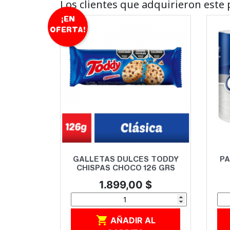
Los clientes que adquirieron est
¡EN
OFERTA!
Vista rápida

GALLETAS DULCES TODDY
PA
CHISPAS CHOCO 126 GRS
Precio
1.899,00 $

AÑADIR AL