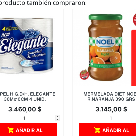
e producto también compraron:
Vista rápida
Vista rápida


PEL HIG.D/H. ELEGANTE
MERMELADA DIET NO
30Mx10CM 4 UNID.
R.NARANJA 390 GRS
Precio
Precio
3.460,00 $
3.145,00 $


AÑADIR AL
AÑADIR AL