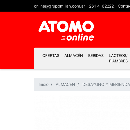
online@grupomillan.com.ar
-
261 4162222
-
Conta
OFERTAS
ALMACÉN
BEBIDAS
LACTEOS/
FIAMBRES
Inicio
ALMACÉN
DESAYUNO Y MERIENDA