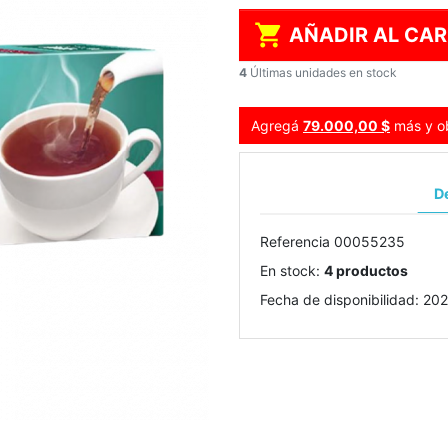

AÑADIR AL CAR
4
Últimas unidades en stock
Agregá
79.000,00 $
más y ob
De
Referencia
00055235
En stock:
4 productos
Fecha de disponibilidad:
202