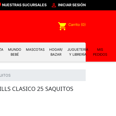

NUESTRAS SUCURSALES
INICIAR SESIÓN
shopping_cart
Carrito
(0)
ZA
MUNDO
MASCOTAS
HOGAR/
JUGUETERÍA
MIS
BEBÉ
BAZAR
Y LIBRERÍA
PEDIDOS
QUITOS
ILLS CLASICO 25 SAQUITOS