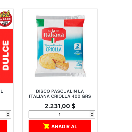
Vista rápida

EL
DISCO PASCUALIN LA
ITALIANA CRIOLLA 400 GRS
Precio
2.231,00 $

AÑADIR AL