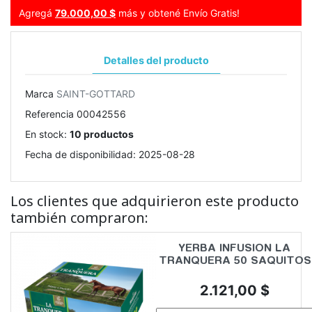
Agregá
79.000,00 $
más y obtené Envío Gratis!
Detalles del producto
Marca
SAINT-GOTTARD
Referencia
00042556
En stock:
10 productos
Fecha de disponibilidad:
2025-08-28
Los clientes que adquirieron este producto
también compraron:
YERBA INFUSION LA
TRANQUERA 50 SAQUITOS
Precio
2.121,00 $