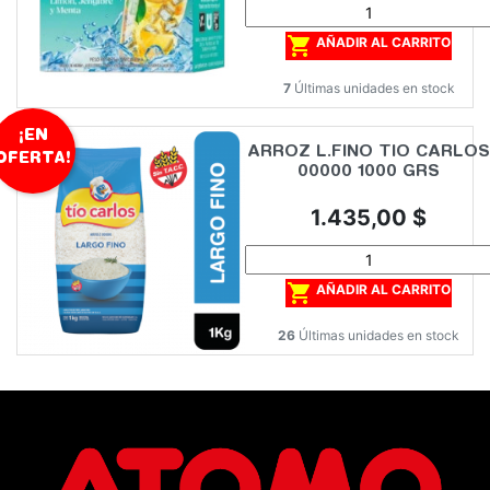

AÑADIR AL CARRITO
7
Últimas unidades en stock
¡EN
ARROZ L.FINO TIO CARLOS
OFERTA!
00000 1000 GRS
Precio
1.435,00 $

AÑADIR AL CARRITO
26
Últimas unidades en stock