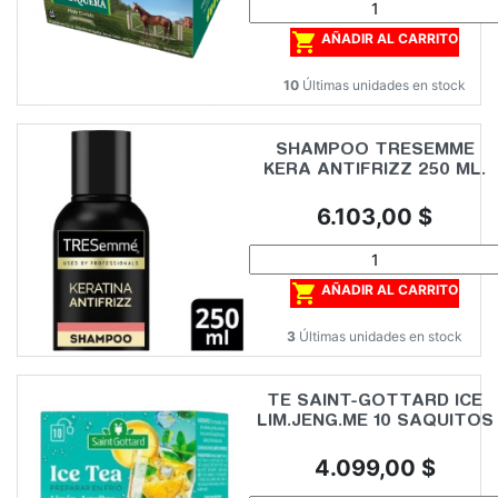

AÑADIR AL CARRITO
10
Últimas unidades en stock
SHAMPOO TRESEMME
KERA ANTIFRIZZ 250 ML.
Precio
6.103,00 $

AÑADIR AL CARRITO
3
Últimas unidades en stock
TE SAINT-GOTTARD ICE
LIM.JENG.ME 10 SAQUITOS
Precio
4.099,00 $