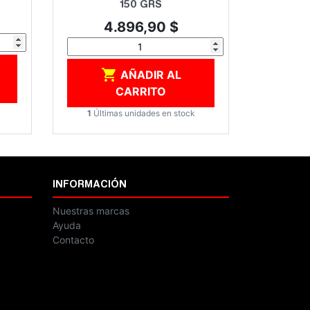
150 GRS
Precio
4.896,90 $

AÑADIR AL
CARRITO
1
Últimas unidades en stock
INFORMACIÓN
Nuestras marcas
Ayuda
Contacto