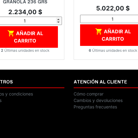
GRANOLA 236 GRS
Precio
5.022,00 $
Precio
2.234,00 $

AÑADIR AL

AÑADIR AL
CARRITO
CARRITO
6
Últimas unidades en stock
2
Últimas unidades en stock
TROS
ATENCIÓN AL CLIENTE
os y condiciones
Cómo comprar
s
Cambios y devoluciones
Preguntas frecuentes