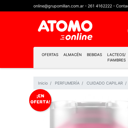
online@grupomillan.com.ar
-
261 4162222
-
Conta
OFERTAS
ALMACÉN
BEBIDAS
LACTEOS/
FIAMBRES
Inicio
PERFUMERÍA
CUIDADO CAPILAR
¡EN
OFERTA!