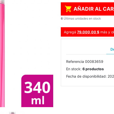

AÑADIR AL CAR
6
Últimas unidades en stock
Agregá
79.000,00 $
más y ob
De
Referencia
00083659
En stock:
6 productos
Fecha de disponibilidad:
202