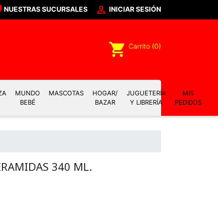

NUESTRAS SUCURSALES
INICIAR SESIÓN
shopping_cart
Carrito
(0)
ZA
MUNDO
MASCOTAS
HOGAR/
JUGUETERÍA
MIS
BEBÉ
BAZAR
Y LIBRERÍA
PEDIDOS
RAMIDAS 340 ML.