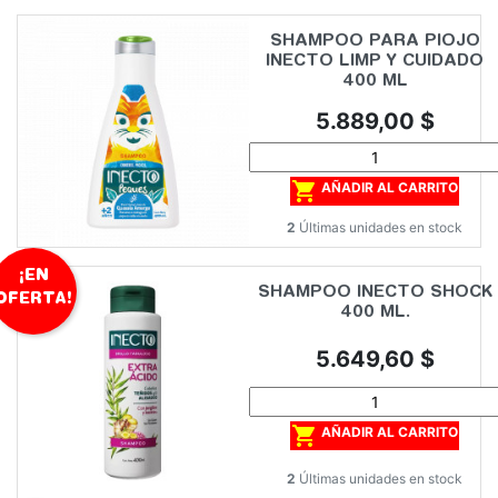
SHAMPOO PARA PIOJO
INECTO LIMP Y CUIDADO
400 ML
Precio
5.889,00 $

AÑADIR AL CARRITO
2
Últimas unidades en stock
¡EN
SHAMPOO INECTO SHOCK
OFERTA!
400 ML.
Precio
5.649,60 $

AÑADIR AL CARRITO
2
Últimas unidades en stock