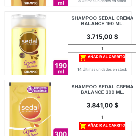
8
Últimas unidades en stock
SHAMPOO SEDAL CREMA
BALANCE 190 ML.
Precio
3.715,00 $

AÑADIR AL CARRITO
14
Últimas unidades en stock
SHAMPOO SEDAL CREMA
BALANCE 300 ML.
Precio
3.841,00 $

AÑADIR AL CARRITO