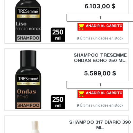
Precio
6.103,00 $

AÑADIR AL CARRITO
8
Últimas unidades en stock
SHAMPOO TRESEMME
ONDAS BOHO 250 ML.
Precio
5.599,00 $

AÑADIR AL CARRITO
9
Últimas unidades en stock
SHAMPOO 317 DIARIO 390
ML.