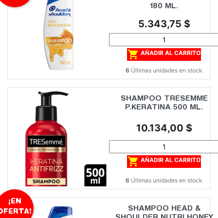
180 ML.
Precio
5.343,75 $

AÑADIR AL CARRITO
6
Últimas unidades en stock
SHAMPOO TRESEMME
P.KERATINA 500 ML.
Precio
10.134,00 $

AÑADIR AL CARRITO
6
Últimas unidades en stock
¡EN
SHAMPOO HEAD &
OFERTA!
SHOULDER NUTRI HONEY