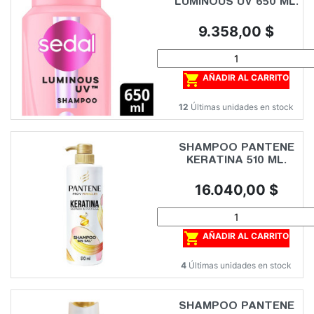
LUMINOUS UV 650 ML.
Precio
9.358,00 $

AÑADIR AL CARRITO
12
Últimas unidades en stock
SHAMPOO PANTENE
KERATINA 510 ML.
Precio
16.040,00 $

AÑADIR AL CARRITO
4
Últimas unidades en stock
SHAMPOO PANTENE