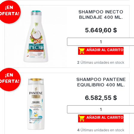
¡EN
SHAMPOO INECTO
OFERTA!
BLINDAJE 400 ML.
Precio
5.649,60 $

AÑADIR AL CARRITO
2
Últimas unidades en stock
¡EN
SHAMPOO PANTENE
OFERTA!
EQUILIBRIO 400 ML.
Precio
6.582,55 $

AÑADIR AL CARRITO
4
Últimas unidades en stock