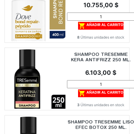
Precio
10.755,00 $

AÑADIR AL CARRITO
8
Últimas unidades en stock
SHAMPOO TRESEMME
KERA ANTIFRIZZ 250 ML.
Precio
6.103,00 $

AÑADIR AL CARRITO
3
Últimas unidades en stock
SHAMPOO TRESEMME LISO
EFEC BOTOX 250 ML.