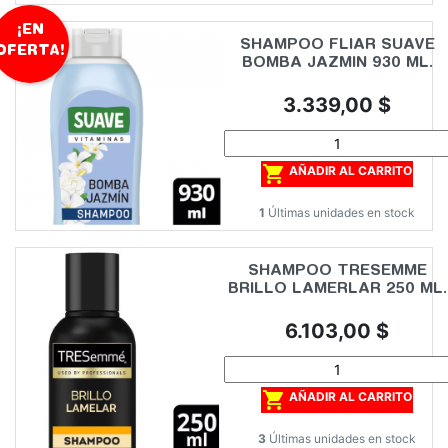
¡EN
SHAMPOO FLIAR SUAVE
OFERTA!
BOMBA JAZMIN 930 ML.
Precio
3.339,00 $

AÑADIR AL CARRITO
1
Últimas unidades en stock
SHAMPOO TRESEMME
BRILLO LAMERLAR 250 ML.
Precio
6.103,00 $

AÑADIR AL CARRITO
3
Últimas unidades en stock