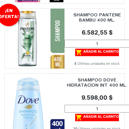
¡EN
SHAMPOO PANTENE
OFERTA!
BAMBU 400 ML.
Precio
6.582,55 $

AÑADIR AL CARRITO
5
Últimas unidades en stock
SHAMPOO DOVE
HIDRATACION INT 400 ML.
Precio
9.598,00 $

AÑADIR AL CARRITO
10
Últimas unidades en stock