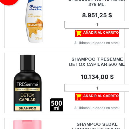
375 ML.
Precio
8.951,25 $

AÑADIR AL CARRITO
3
Últimas unidades en stock
SHAMPOO TRESEMME
DETOX CAPILAR 500 ML
Precio
10.134,00 $

AÑADIR AL CARRITO
3
Últimas unidades en stock
SHAMPOO SEDAL