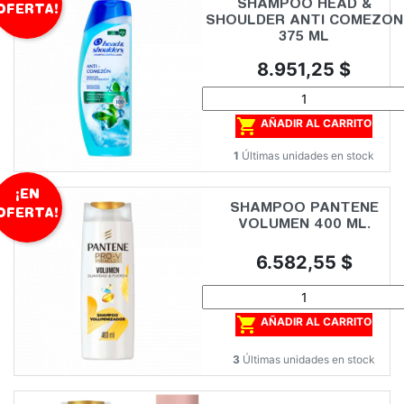
SHAMPOO HEAD &
OFERTA!
SHOULDER ANTI COMEZON
375 ML
Precio
8.951,25 $

AÑADIR AL CARRITO
1
Últimas unidades en stock
¡EN
SHAMPOO PANTENE
OFERTA!
VOLUMEN 400 ML.
Precio
6.582,55 $

AÑADIR AL CARRITO
3
Últimas unidades en stock