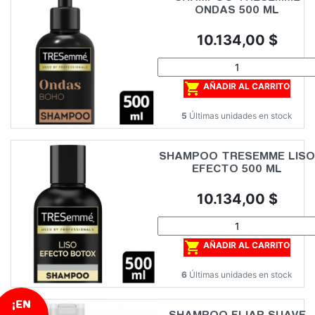
ONDAS 500 ML
Precio
10.134,00 $

AÑADIR AL CARRITO
5
Últimas unidades en stock
SHAMPOO TRESEMME LISO
EFECTO 500 ML
Precio
10.134,00 $

AÑADIR AL CARRITO
6
Últimas unidades en stock
¡EN