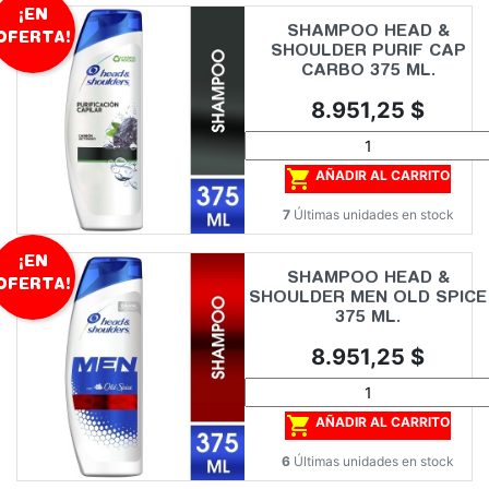
¡EN
SHAMPOO HEAD &
OFERTA!
SHOULDER PURIF CAP
CARBO 375 ML.
Precio
8.951,25 $

AÑADIR AL CARRITO
7
Últimas unidades en stock
¡EN
SHAMPOO HEAD &
OFERTA!
SHOULDER MEN OLD SPICE
375 ML.
Precio
8.951,25 $

AÑADIR AL CARRITO
6
Últimas unidades en stock