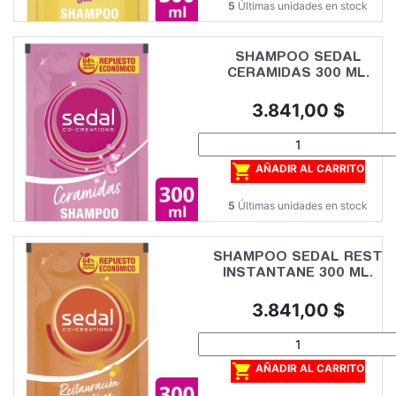
5
Últimas unidades en stock
SHAMPOO SEDAL
CERAMIDAS 300 ML.
Precio
3.841,00 $

AÑADIR AL CARRITO
5
Últimas unidades en stock
SHAMPOO SEDAL REST
INSTANTANE 300 ML.
Precio
3.841,00 $

AÑADIR AL CARRITO