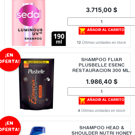
Precio
3.715,00 $

AÑADIR AL CARRITO
12
Últimas unidades en stock
¡EN
SHAMPOO FLIAR
OFERTA!
PLUSBELLE ESENC
RESTAURACION 300 ML.
Precio
1.986,40 $

AÑADIR AL CARRITO
4
Últimas unidades en stock
¡EN
SHAMPOO HEAD &
OFERTA!
SHOULDER NUTRI HONEY