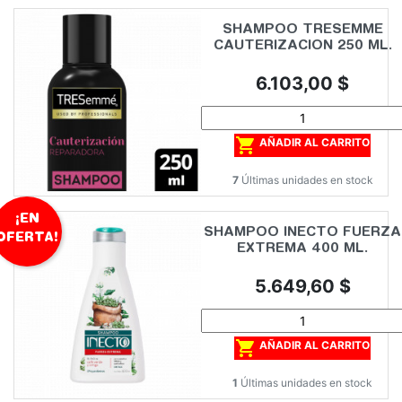
SHAMPOO TRESEMME
CAUTERIZACION 250 ML.
Precio
6.103,00 $

AÑADIR AL CARRITO
7
Últimas unidades en stock
¡EN
SHAMPOO INECTO FUERZA
OFERTA!
EXTREMA 400 ML.
Precio
5.649,60 $

AÑADIR AL CARRITO
1
Últimas unidades en stock