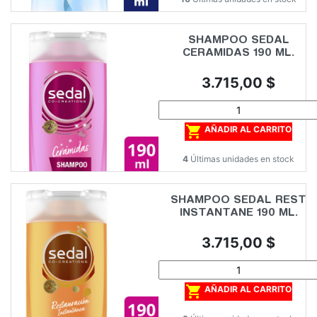
SHAMPOO SEDAL
CERAMIDAS 190 ML.
Precio
3.715,00 $

AÑADIR AL CARRITO
4
Últimas unidades en stock
SHAMPOO SEDAL REST
INSTANTANE 190 ML.
Precio
3.715,00 $

AÑADIR AL CARRITO