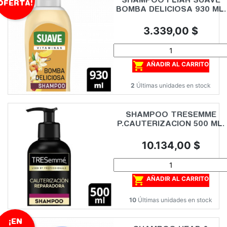
SHAMPOO FLIAR SUAVE
OFERTA!
BOMBA DELICIOSA 930 ML.
Precio
3.339,00 $

AÑADIR AL CARRITO
2
Últimas unidades en stock
SHAMPOO TRESEMME
P.CAUTERIZACION 500 ML.
Precio
10.134,00 $

AÑADIR AL CARRITO
10
Últimas unidades en stock
¡EN