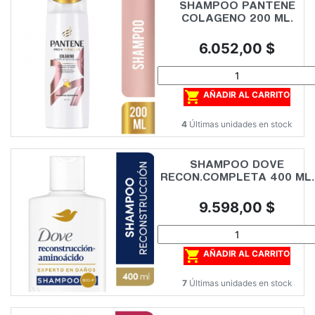
SHAMPOO PANTENE
COLAGENO 200 ML.
Precio
6.052,00 $

AÑADIR AL CARRITO
4
Últimas unidades en stock
SHAMPOO DOVE
RECON.COMPLETA 400 ML.
Precio
9.598,00 $

AÑADIR AL CARRITO
7
Últimas unidades en stock