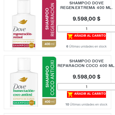
SHAMPOO DOVE
REGEN.EXTREMA 400 ML.
Precio
9.598,00 $

AÑADIR AL CARRITO
6
Últimas unidades en stock
SHAMPOO DOVE
REPARACION COCO 400 ML
Precio
9.598,00 $

AÑADIR AL CARRITO
10
Últimas unidades en stock