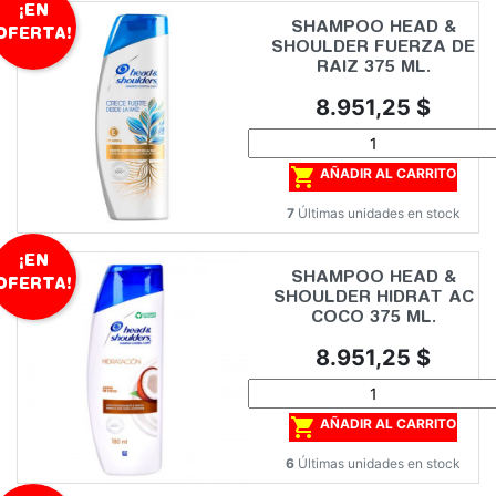
¡EN
SHAMPOO HEAD &
OFERTA!
SHOULDER FUERZA DE
RAIZ 375 ML.
Precio
8.951,25 $

AÑADIR AL CARRITO
7
Últimas unidades en stock
¡EN
SHAMPOO HEAD &
OFERTA!
SHOULDER HIDRAT AC
COCO 375 ML.
Precio
8.951,25 $

AÑADIR AL CARRITO
6
Últimas unidades en stock