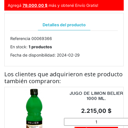
Agregá
79.000,00 $
más y obtené Envío Gratis!
Detalles del producto
Referencia
00069366
En stock:
1 productos
Fecha de disponibilidad:
2024-02-29
Los clientes que adquirieron este producto
también compraron:
JUGO DE LIMON BELIER
1000 ML.
Precio
2.215,00 $