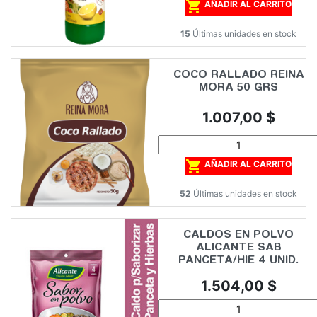

AÑADIR AL CARRITO
15
Últimas unidades en stock
COCO RALLADO REINA
MORA 50 GRS
Precio
1.007,00 $

AÑADIR AL CARRITO
52
Últimas unidades en stock
CALDOS EN POLVO
ALICANTE SAB
PANCETA/HIE 4 UNID.
Precio
1.504,00 $