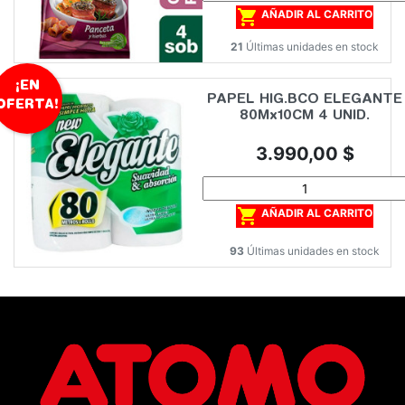

AÑADIR AL CARRITO
21
Últimas unidades en stock
¡EN
PAPEL HIG.BCO ELEGANTE
OFERTA!
80Mx10CM 4 UNID.
Precio
3.990,00 $

AÑADIR AL CARRITO
93
Últimas unidades en stock