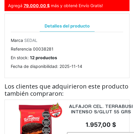
Agregá
79.000,00 $
más y obtené Envío Gratis!
Detalles del producto
Marca
SEDAL
Referencia
00038281
En stock:
12 productos
Fecha de disponibilidad:
2025-11-14
Los clientes que adquirieron este producto
también compraron:
ALFAJOR CEL. TERRABUSI
INTENSO S/GLUT 55 GRS
Precio
1.957,00 $