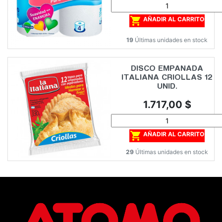

AÑADIR AL CARRITO
19
Últimas unidades en stock
DISCO EMPANADA
ITALIANA CRIOLLAS 12
UNID.
Precio
1.717,00 $

AÑADIR AL CARRITO
29
Últimas unidades en stock