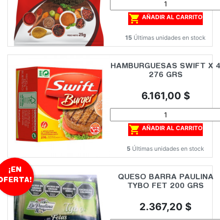

AÑADIR AL CARRITO
15
Últimas unidades en stock
HAMBURGUESAS SWIFT X 
276 GRS
Precio
6.161,00 $

AÑADIR AL CARRITO
5
Últimas unidades en stock
¡EN
QUESO BARRA PAULINA
OFERTA!
TYBO FET 200 GRS
Precio
2.367,20 $