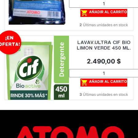

AÑADIR AL CARRITO
2
Últimas unidades en stock
¡EN
LAVAV.ULTRA CIF BIO
OFERTA!
LIMON VERDE 450 ML.
Precio
2.490,00 $

AÑADIR AL CARRITO
3
Últimas unidades en stock