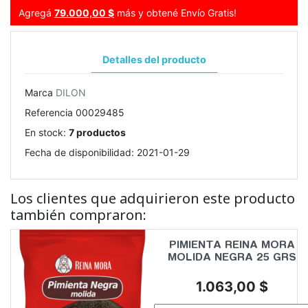
Agregá
79.000,00 $
más y obtené Envío Gratis!
Detalles del producto
Marca
DILON
Referencia
00029485
En stock:
7 productos
Fecha de disponibilidad:
2021-01-29
Los clientes que adquirieron este producto
también compraron:
PIMIENTA REINA MORA
MOLIDA NEGRA 25 GRS
Precio
1.063,00 $