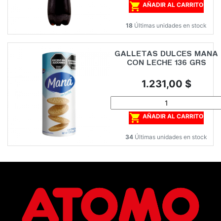

AÑADIR AL CARRITO
18
Últimas unidades en stock
GALLETAS DULCES MANA
CON LECHE 136 GRS
Precio
1.231,00 $

AÑADIR AL CARRITO
34
Últimas unidades en stock