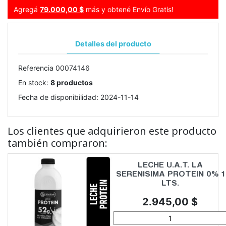
Agregá
79.000,00 $
más y obtené Envío Gratis!
Detalles del producto
Referencia
00074146
En stock:
8 productos
Fecha de disponibilidad:
2024-11-14
Los clientes que adquirieron este producto
también compraron:
LECHE U.A.T. LA
SERENISIMA PROTEIN 0% 1
LTS.
Precio
2.945,00 $