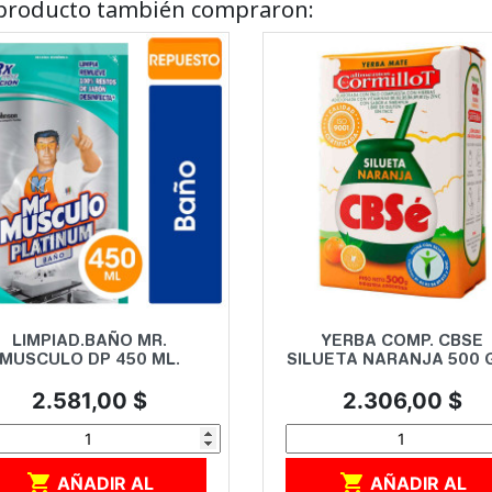
e producto también compraron:
Vista rápida
Vista rápida


LIMPIAD.BAÑO MR.
YERBA COMP. CBSE
MUSCULO DP 450 ML.
SILUETA NARANJA 500 
Precio
Precio
2.581,00 $
2.306,00 $


AÑADIR AL
AÑADIR AL