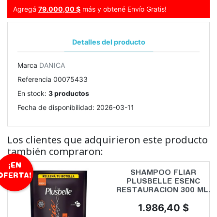
Agregá
79.000,00 $
más y obtené Envío Gratis!
Detalles del producto
Marca
DANICA
Referencia
00075433
En stock:
3 productos
Fecha de disponibilidad:
2026-03-11
Los clientes que adquirieron este producto
también compraron:
¡EN
SHAMPOO FLIAR
OFERTA!
PLUSBELLE ESENC
RESTAURACION 300 ML.
Precio
1.986,40 $