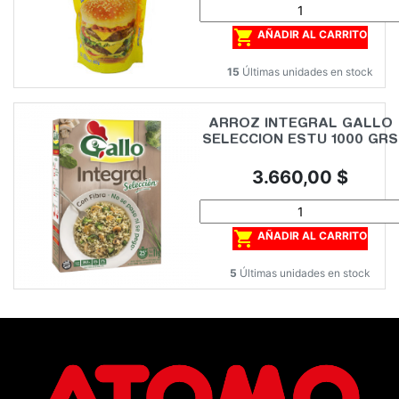

AÑADIR AL CARRITO
15
Últimas unidades en stock
ARROZ INTEGRAL GALLO
SELECCION ESTU 1000 GRS
Precio
3.660,00 $

AÑADIR AL CARRITO
5
Últimas unidades en stock