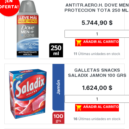
¡EN
ANTITR.AERO.H. DOVE MEN
OFERTA!
PROTECCION TOTA 250 ML
Precio
5.744,90 $

AÑADIR AL CARRITO
11
Últimas unidades en stock
GALLETAS SNACKS
SALADIX JAMON 100 GRS
Precio
1.624,00 $

AÑADIR AL CARRITO
16
Últimas unidades en stock