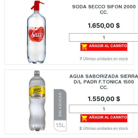
SODA SECCO SIFON 2000
CC.
Precio
1.650,00 $

AÑADIR AL CARRITO
7
Últimas unidades en stock
AGUA SABORIZADA SIERR
D/L PADR F.TONICA 1500
CC.
Precio
1.550,00 $

AÑADIR AL CARRITO
2
Últimas unidades en stock