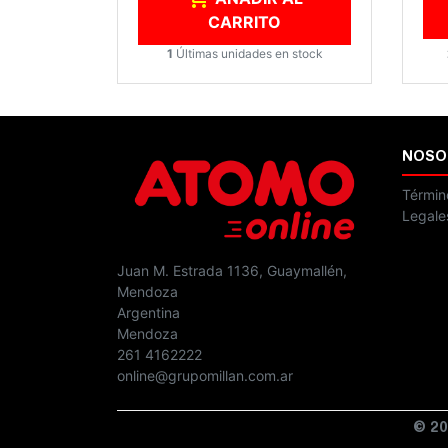
CARRITO
1
Últimas unidades en stock
NOSO
Términ
Legale
Juan M. Estrada 1136, Guaymallén,
Mendoza
Argentina
Mendoza
261 4162222
online@grupomillan.com.ar
© 20