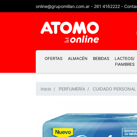
online@grupomillan.com.ar
-
261 4162222
-
Conta
OFERTAS
ALMACÉN
BEBIDAS
LACTEOS/
FIAMBRES
Inicio
PERFUMERÍA
CUIDADO PERSONAL