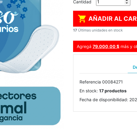
Cantidad

AÑADIR AL CAR
17
Últimas unidades en stock
Agregá
79.000,00 $
más y ob
De
Referencia
00084271
En stock:
17 productos
Fecha de disponibilidad:
202