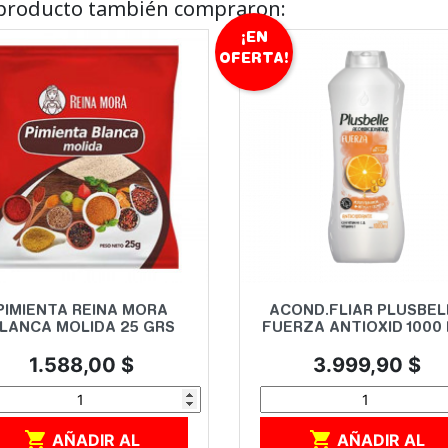
e producto también compraron:
¡EN
OFERTA!
Vista rápida
Vista rápida


PIMIENTA REINA MORA
ACOND.FLIAR PLUSBEL
LANCA MOLIDA 25 GRS
FUERZA ANTIOXID 1000 
Precio
Precio
1.588,00 $
3.999,90 $


AÑADIR AL
AÑADIR AL