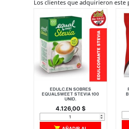
Los clientes que adquirieron est
Vista rápida

EDULC.EN SOBRES
EQUALSWEET STEVIA 100
B
UNID.
Precio
4.126,00 $

AÑADIR AL