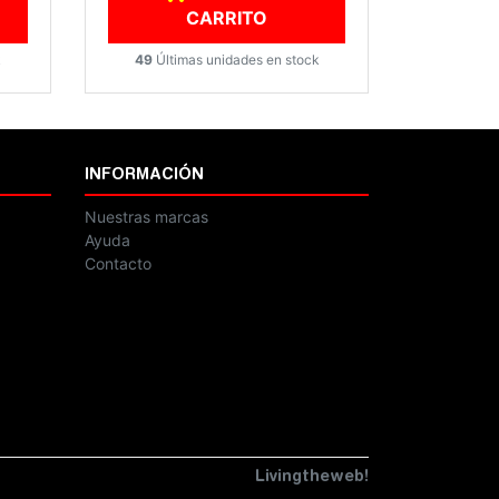
CARRITO
k
49
Últimas unidades en stock
INFORMACIÓN
Nuestras marcas
Ayuda
Contacto
Livingtheweb!