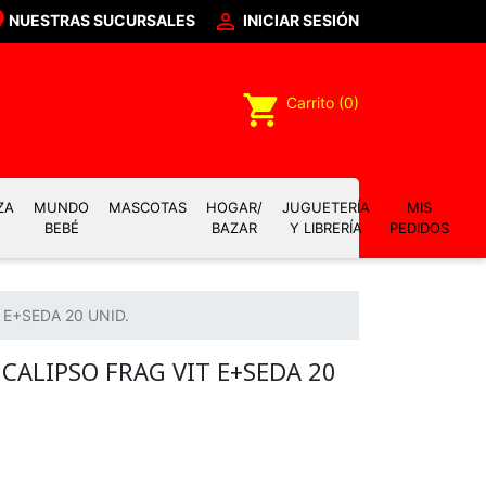

NUESTRAS SUCURSALES
INICIAR SESIÓN
shopping_cart
Carrito
(0)
ZA
MUNDO
MASCOTAS
HOGAR/
JUGUETERÍA
MIS
BEBÉ
BAZAR
Y LIBRERÍA
PEDIDOS
E+SEDA 20 UNID.
CALIPSO FRAG VIT E+SEDA 20