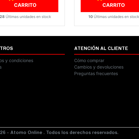
CARRITO
CARRITO
28
Últimas unidades en stock
10
Últimas unidades en stoc
TROS
ATENCIÓN AL CLIENTE
os y condiciones
Cómo comprar
s
Cambios y devoluciones
Preguntas frecuentes
26 - Atomo Online . Todos los derechos reservados.