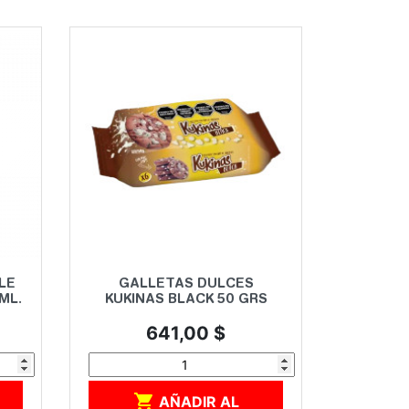
Vista rápida

LE
GALLETAS DULCES
ML.
KUKINAS BLACK 50 GRS
Precio
641,00 $

AÑADIR AL