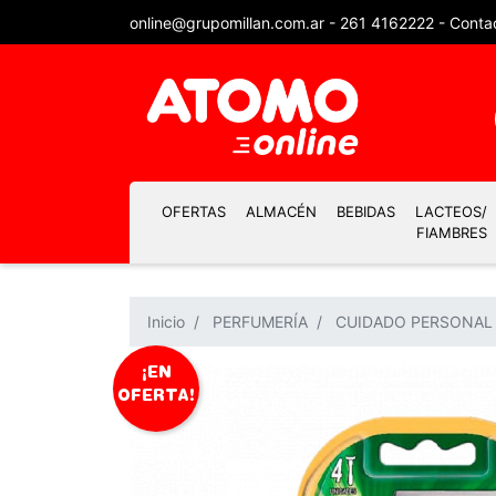
online@grupomillan.com.ar
-
261 4162222
-
Conta
OFERTAS
ALMACÉN
BEBIDAS
LACTEOS/
FIAMBRES
Inicio
PERFUMERÍA
CUIDADO PERSONAL
¡EN
OFERTA!