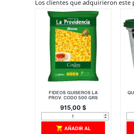
Los clientes que adquirieron est
Vista rápida

FIDEOS GUISEROS LA
QU
PROV. CODO 500 GRS
Precio
915,00 $

AÑADIR AL