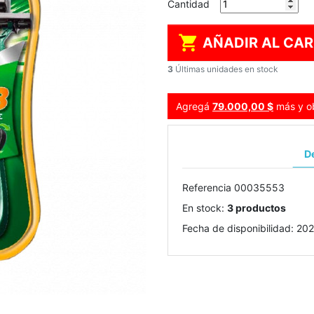
Cantidad

AÑADIR AL CAR
3
Últimas unidades en stock
Agregá
79.000,00 $
más y ob
De
Referencia
00035553
En stock:
3 productos
Fecha de disponibilidad:
202