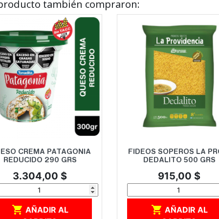
e producto también compraron:
Vista rápida
Vista rápida


ESO CREMA PATAGONIA
FIDEOS SOPEROS LA PR
REDUCIDO 290 GRS
DEDALITO 500 GRS
Precio
Precio
3.304,00 $
915,00 $


AÑADIR AL
AÑADIR AL