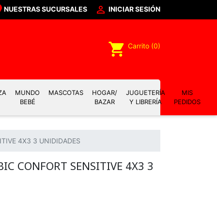

NUESTRAS SUCURSALES
INICIAR SESIÓN
shopping_cart
Carrito
(0)
ZA
MUNDO
MASCOTAS
HOGAR/
JUGUETERÍA
MIS
BEBÉ
BAZAR
Y LIBRERÍA
PEDIDOS
TIVE 4X3 3 UNIDIDADES
IC CONFORT SENSITIVE 4X3 3