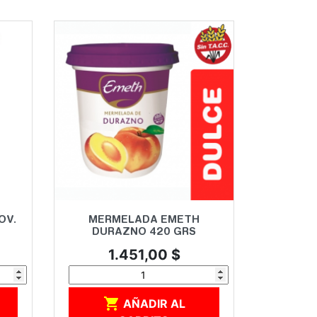
Vista rápida

OV.
MERMELADA EMETH
DURAZNO 420 GRS
Precio
1.451,00 $

AÑADIR AL