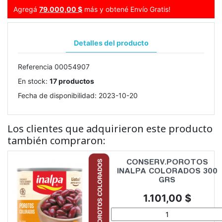
Agregá
79.000,00 $
más y obtené Envío Gratis!
Detalles del producto
Referencia
00054907
En stock:
17 productos
Fecha de disponibilidad:
2023-10-20
Los clientes que adquirieron este producto
también compraron:
CONSERV.POROTOS
INALPA COLORADOS 300
GRS
Precio
1.101,00 $