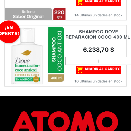

AÑADIR AL CARRITO
14
Últimas unidades en stock
¡EN
SHAMPOO DOVE
OFERTA!
REPARACION COCO 400 ML
Precio
6.238,70 $

AÑADIR AL CARRITO
10
Últimas unidades en stock