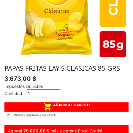
PAPAS FRITAS LAY S CLASICAS 85 GRS
3.673,00 $
Impuestos incluidos
Cantidad

AÑADIR AL CARRITO
25
Últimas unidades en stock
Agregá
79.000,00 $
más y obtené Envío Gratis!