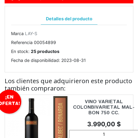
Detalles del producto
Marca
LAY-S
Referencia
00054899
En stock:
25 productos
Fecha de disponibilidad:
2023-08-31
Los clientes que adquirieron este producto
también compraron:
¡EN
VINO VARIETAL
OFERTA!
COLONBIVARIETAL MAL-
BON 750 CC.
Precio
3.990,00 $