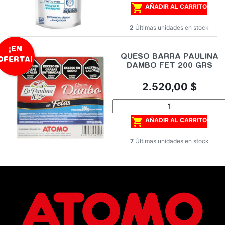

AÑADIR AL CARRITO
2
Últimas unidades en stock
¡EN
QUESO BARRA PAULINA
OFERTA!
DAMBO FET 200 GRS
Precio
2.520,00 $

AÑADIR AL CARRITO
7
Últimas unidades en stock