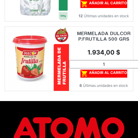

AÑADIR AL CARRITO
12
Últimas unidades en stock
MERMELADA DULCOR
P.FRUTILLA 500 GRS
Precio
1.934,00 $

AÑADIR AL CARRITO
6
Últimas unidades en stock