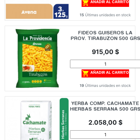

AÑADIR AL CARRITO
15
Últimas unidades en stock
FIDEOS GUISEROS LA
PROV. TIRABUZON 500 GR
Precio
915,00 $

AÑADIR AL CARRITO
19
Últimas unidades en stock
YERBA COMP. CACHAMATE
HIERBAS SERRANA 500 GR
Precio
2.058,00 $