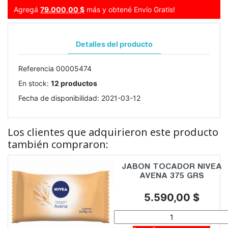
Agregá
79.000,00 $
más y obtené Envío Gratis!
Detalles del producto
Referencia
00005474
En stock:
12 productos
Fecha de disponibilidad:
2021-03-12
Los clientes que adquirieron este producto
también compraron:
JABON TOCADOR NIVEA
AVENA 375 GRS
Precio
5.590,00 $