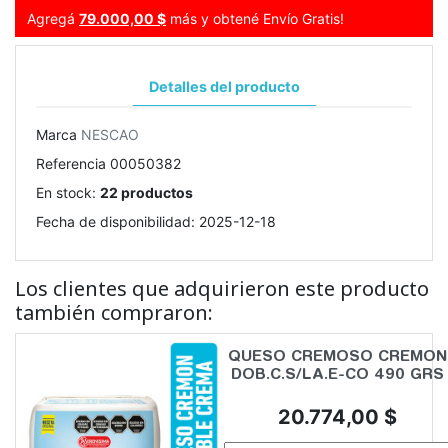
Agregá
79.000,00 $
más y obtené Envío Gratis!
Detalles del producto
Marca
NESCAO
Referencia
00050382
En stock:
22 productos
Fecha de disponibilidad:
2025-12-18
Los clientes que adquirieron este producto
también compraron:
QUESO CREMOSO CREMON
DOB.C.S/LA.E-CO 490 GRS
Precio
20.774,00 $