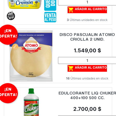

AÑADIR AL CARRITO
3
Últimas unidades en stock
¡EN
DISCO PASCUALIN ATOMO
OFERTA!
CRIOLLA 2 UNID.
Precio
1.549,00 $

AÑADIR AL CARRITO
16
Últimas unidades en stock
¡EN
EDULCORANTE LIQ CHUKE
OFERTA!
400+100 500 CC.
Precio
2.700,00 $