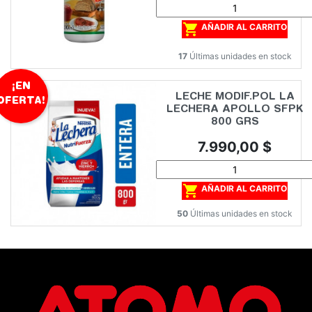

AÑADIR AL CARRITO
17
Últimas unidades en stock
¡EN
LECHE MODIF.POL LA
OFERTA!
LECHERA APOLLO SFPK
800 GRS
Precio
7.990,00 $

AÑADIR AL CARRITO
50
Últimas unidades en stock