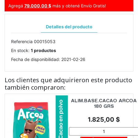
Agregá
79.000,00 $
más y obtené Envío Gratis!
Detalles del producto
Referencia
00015053
En stock:
1 productos
Fecha de disponibilidad:
2021-02-26
Los clientes que adquirieron este producto
también compraron:
ALIM.BASE.CACAO ARCOA
180 GRS
Precio
1.825,00 $