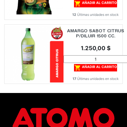

AÑADIR AL CARRITO
12
Últimas unidades en stock
AMARGO SABOT CITRUS
P/DILUIR 1500 CC.
Precio
1.250,00 $

AÑADIR AL CARRITO
17
Últimas unidades en stock