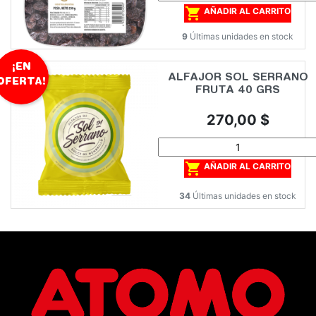

AÑADIR AL CARRITO
9
Últimas unidades en stock
¡EN
ALFAJOR SOL SERRANO
OFERTA!
FRUTA 40 GRS
Precio
270,00 $

AÑADIR AL CARRITO
34
Últimas unidades en stock