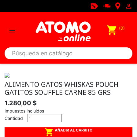

shopping_cart
(0)

ALIMENTO GATOS WHISKAS POUCH
GATITOS SOUFFLE CARNE 85 GRS
1.280,00 $
Impuestos incluidos
Cantidad

AÑADIR AL CARRITO