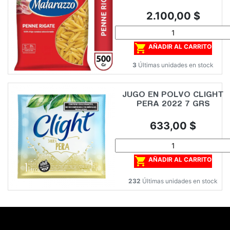
Precio
2.100,00 $

AÑADIR AL CARRITO
3
Últimas unidades en stock
JUGO EN POLVO CLIGHT
PERA 2022 7 GRS
Precio
633,00 $

AÑADIR AL CARRITO
232
Últimas unidades en stock