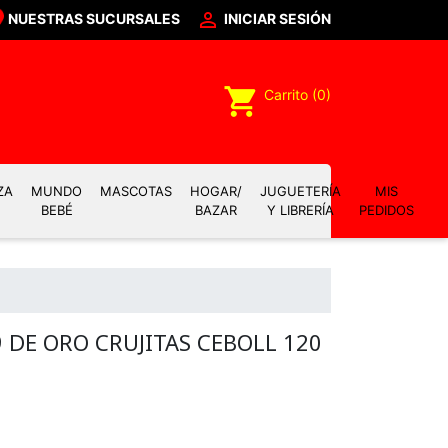

NUESTRAS SUCURSALES
INICIAR SESIÓN
shopping_cart
Carrito
(0)
ZA
MUNDO
MASCOTAS
HOGAR/
JUGUETERÍA
MIS
BEBÉ
BAZAR
Y LIBRERÍA
PEDIDOS
 DE ORO CRUJITAS CEBOLL 120