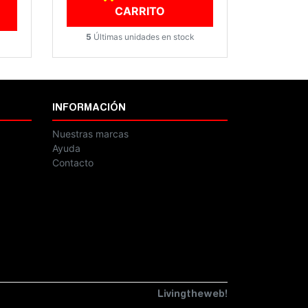
CARRITO
5
Últimas unidades en stock
INFORMACIÓN
Nuestras marcas
Ayuda
Contacto
Livingtheweb!