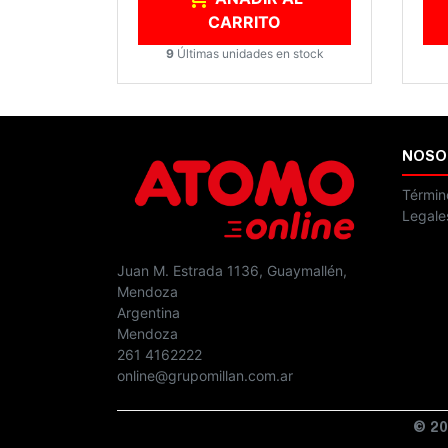
CARRITO
9
Últimas unidades en stock
NOSO
Términ
Legale
Juan M. Estrada 1136, Guaymallén,
Mendoza
Argentina
Mendoza
261 4162222
online@grupomillan.com.ar
© 20