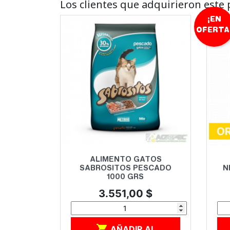
Los clientes que adquirieron est
¡EN
OFERTA
Vista rápida

ALIMENTO GATOS
SABROSITOS PESCADO
N
1000 GRS
Precio
3.551,00 $

AÑADIR AL