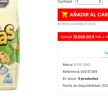
Cantidad

AÑADIR AL CAR
5
Últimas unidades en stock
Agregá
79.000,00 $
más y ob
De
Marca
9-DE-ORO
Referencia
00037269
En stock:
5 productos
Fecha de disponibilidad:
202