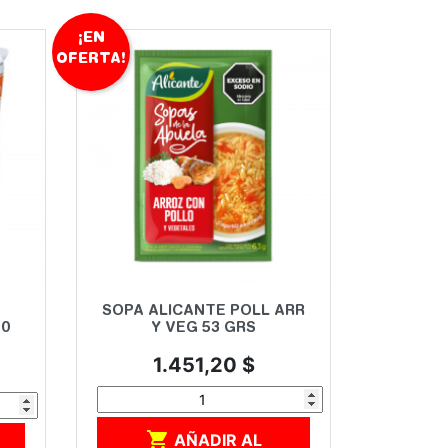
¡EN
OFERTA!
Vista rápida

SOPA ALICANTE POLL ARR
00
Y VEG 53 GRS
Precio
1.451,20 $

AÑADIR AL