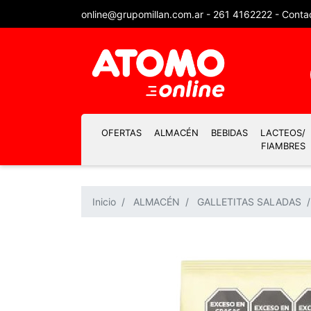
online@grupomillan.com.ar
-
261 4162222
-
Conta
OFERTAS
ALMACÉN
BEBIDAS
LACTEOS/
FIAMBRES
Inicio
ALMACÉN
GALLETITAS SALADAS