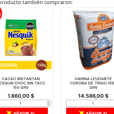
e producto también compraron:
!
Vista rápida
Vista rápida


CACAO INSTANTAN
HARINA LEUDANTE
ESQUIK CHOC SIN TACC
CORONA DE TRIGO 10
150 GRS
GRS
Precio
Precio
1.860,00 $
14.586,00 $


AÑADIR AL
AÑADIR AL