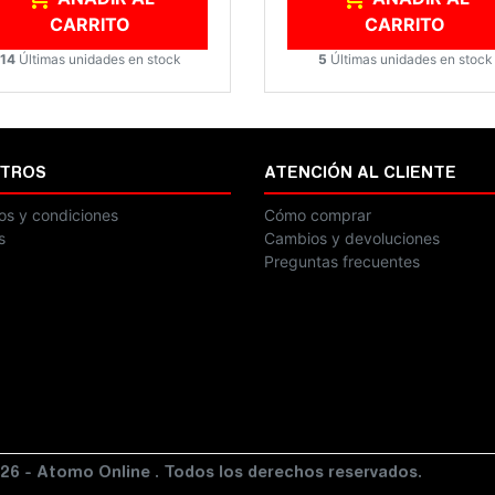
CARRITO
CARRITO
14
Últimas unidades en stock
5
Últimas unidades en stock
TROS
ATENCIÓN AL CLIENTE
os y condiciones
Cómo comprar
s
Cambios y devoluciones
Preguntas frecuentes
26 - Atomo Online . Todos los derechos reservados.