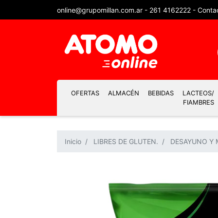
online@grupomillan.com.ar
-
261 4162222
-
Conta
OFERTAS
ALMACÉN
BEBIDAS
LACTEOS/
FIAMBRES
Inicio
LIBRES DE GLUTEN.
DESAYUNO Y 