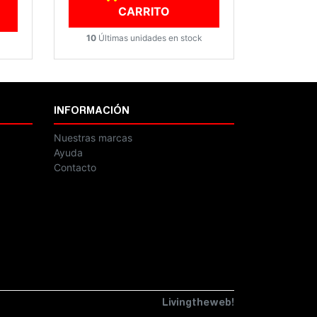
CARRITO
10
Últimas unidades en stock
INFORMACIÓN
Nuestras marcas
Ayuda
Contacto
Livingtheweb!