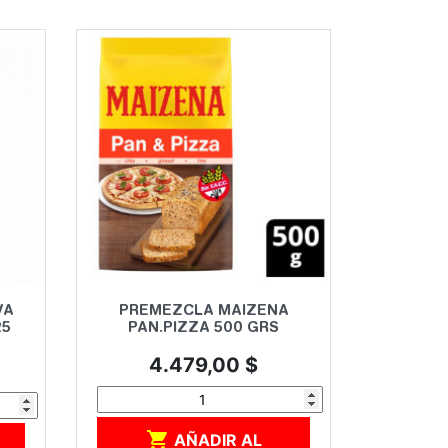
Vista rápida

VA
PREMEZCLA MAIZENA
25
PAN.PIZZA 500 GRS
Precio
4.479,00 $

AÑADIR AL