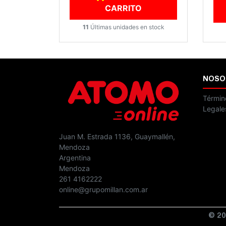
CARRITO
11
Últimas unidades en stock
NOSO
Términ
Legale
Juan M. Estrada 1136, Guaymallén,
Mendoza
Argentina
Mendoza
261 4162222
online@grupomillan.com.ar
© 20