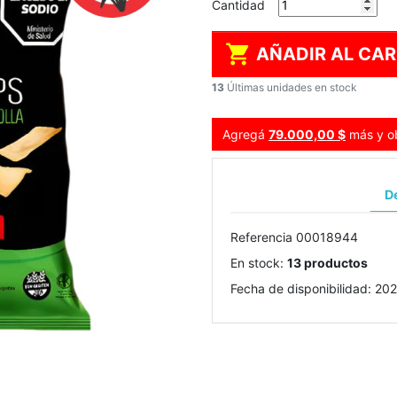
Cantidad

AÑADIR AL CAR
13
Últimas unidades en stock
Agregá
79.000,00 $
más y ob
De
Referencia
00018944
En stock:
13 productos
Fecha de disponibilidad:
202