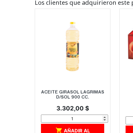
Los clientes que adquirieron est
Vista rápida

ACEITE GIRASOL LAGRIMAS
D/SOL 900 CC.
Precio
3.302,00 $

AÑADIR AL