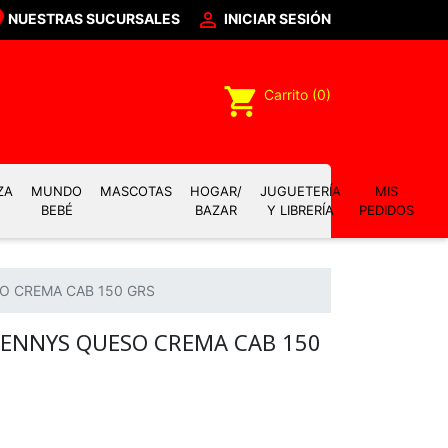

NUESTRAS SUCURSALES
INICIAR SESIÓN
shopping_cart
Carrito
(0)
ZA
MUNDO
MASCOTAS
HOGAR/
JUGUETERÍA
MIS
BEBÉ
BAZAR
Y LIBRERÍA
PEDIDOS
O CREMA CAB 150 GRS
LENNYS QUESO CREMA CAB 150