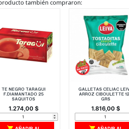
e producto también compraron:
Vista rápida
Vista rápida


TE NEGRO TARAGUI
GALLETAS CELIAC LEI
F.DIAMANTADO 25
ARROZ CIBOULETTE 1
SAQUITOS
GRS
Precio
Precio
1.274,00 $
1.816,00 $


AÑADIR AL
AÑADIR AL