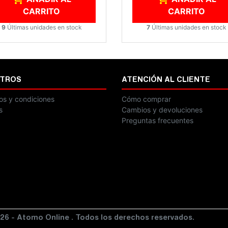
CARRITO
CARRITO
9
Últimas unidades en stock
7
Últimas unidades en stock
TROS
ATENCIÓN AL CLIENTE
os y condiciones
Cómo comprar
s
Cambios y devoluciones
Preguntas frecuentes
26 - Atomo Online . Todos los derechos reservados.