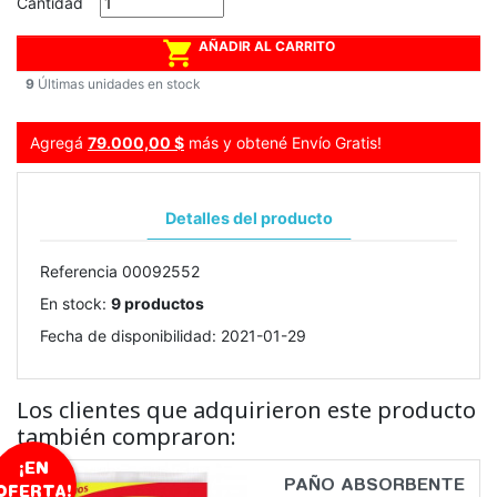
Cantidad

AÑADIR AL CARRITO
9
Últimas unidades en stock
Agregá
79.000,00 $
más y obtené Envío Gratis!
Detalles del producto
Referencia
00092552
En stock:
9 productos
Fecha de disponibilidad:
2021-01-29
Los clientes que adquirieron este producto
también compraron:
¡EN
PAÑO ABSORBENTE
OFERTA!