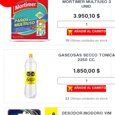
MORTIMER MULTIUSO 3
UNID.
Precio
3.950,10 $

AÑADIR AL CARRITO
10
Últimas unidades en stock
GASEOSAS SECCO TONICA
2250 CC.
Precio
1.850,00 $

AÑADIR AL CARRITO
22
Últimas unidades en stock
DESODOR.INODORO VIM