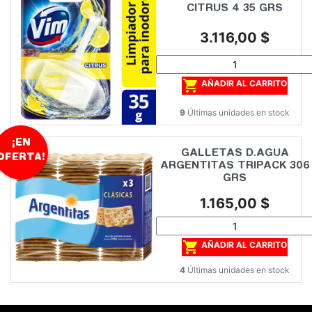
CITRUS 4 35 GRS
Precio
3.116,00 $

AÑADIR AL CARRITO
9
Últimas unidades en stock
¡EN
GALLETAS D.AGUA
OFERTA!
ARGENTITAS TRIPACK 306
GRS
Precio
1.165,00 $

AÑADIR AL CARRITO
4
Últimas unidades en stock