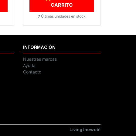
CARRITO
7
Últimas unidades en stock
INFORMACIÓN
Nuestras marcas
Ayuda
Contacto
Livingtheweb!