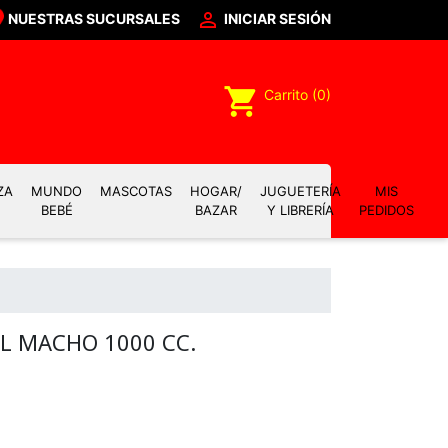

NUESTRAS SUCURSALES
INICIAR SESIÓN
shopping_cart
Carrito
(0)
ZA
MUNDO
MASCOTAS
HOGAR/
JUGUETERÍA
MIS
BEBÉ
BAZAR
Y LIBRERÍA
PEDIDOS
L MACHO 1000 CC.