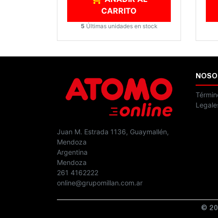
CARRITO
5
Últimas unidades en stock
NOSO
Términ
Legale
Juan M. Estrada 1136, Guaymallén,
Mendoza
Argentina
Mendoza
261 4162222
online@grupomillan.com.ar
© 20