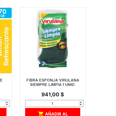
Vista rápida

E
FIBRA ESPONJA VIRULANA
SIEMPRE LIMPIA 1 UNID.
Precio
941,00 $

AÑADIR AL