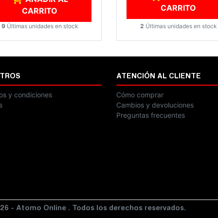
CARRITO
CARRITO
2
Últimas unidades en stock
9
Últimas unidades en stock
TROS
ATENCIÓN AL CLIENTE
os y condiciones
Cómo comprar
s
Cambios y devoluciones
Preguntas frecuentes
26 - Atomo Online . Todos los derechos reservados.