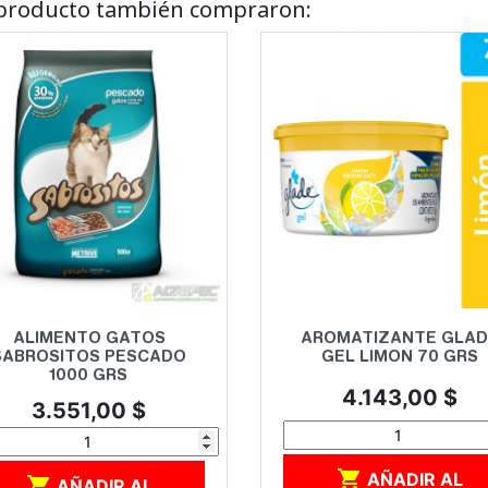
e producto también compraron:
Vista rápida
Vista rápida


ALIMENTO GATOS
AROMATIZANTE GLAD
SABROSITOS PESCADO
GEL LIMON 70 GRS
1000 GRS
Precio
4.143,00 $
Precio
3.551,00 $

AÑADIR AL

AÑADIR AL