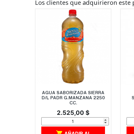
Los clientes que adquirieron est
Vista rápida

AGUA SABORIZADA SIERRA
D/L PADR G.MANZANA 2250
CC.
Precio
2.525,00 $

AÑADIR AL