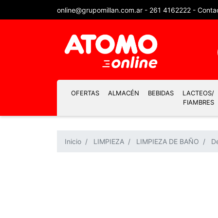
online@grupomillan.com.ar
-
261 4162222
-
Conta
OFERTAS
ALMACÉN
BEBIDAS
LACTEOS/
FIAMBRES
Inicio
LIMPIEZA
LIMPIEZA DE BAÑO
D