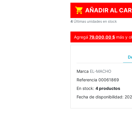

AÑADIR AL CAR
4
Últimas unidades en stock
Agregá
79.000,00 $
más y ob
De
Marca
EL-MACHO
Referencia
00061869
En stock:
4 productos
Fecha de disponibilidad:
202