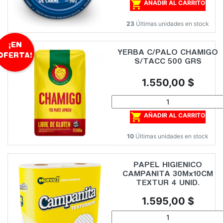

AÑADIR AL CARRITO
23
Últimas unidades en stock
¡EN
YERBA C/PALO CHAMIGO
OFERTA!
S/TACC 500 GRS
Precio
1.550,00 $

AÑADIR AL CARRITO
10
Últimas unidades en stock
PAPEL HIGIENICO
CAMPANITA 30Mx10CM
TEXTUR 4 UNID.
Precio
1.595,00 $