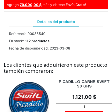
Agregá
79.000,00 $
más y obtené Envío Gratis!
Detalles del producto
Referencia
00035540
En stock:
112 productos
Fecha de disponibilidad:
2023-03-08
Los clientes que adquirieron este producto
también compraron:
PICADILLO CARNE SWIFT
90 GRS
Precio
1.121,00 $