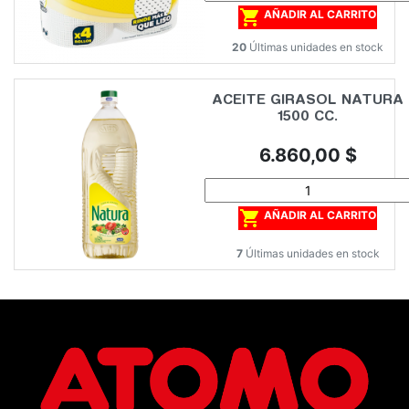

AÑADIR AL CARRITO
20
Últimas unidades en stock
ACEITE GIRASOL NATURA
1500 CC.
Precio
6.860,00 $

AÑADIR AL CARRITO
7
Últimas unidades en stock