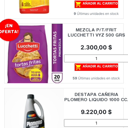

AÑADIR AL CARRITO
9
Últimas unidades en stock
¡EN
MEZCLA P/T/FRIT
OFERTA!
LUCCHETTI VYZ 500 GRS
Precio
2.300,00 $

AÑADIR AL CARRITO
59
Últimas unidades en stock
DESTAPA CAÑERIA
PLOMERO LIQUIDO 1000 CC
Precio
9.220,00 $