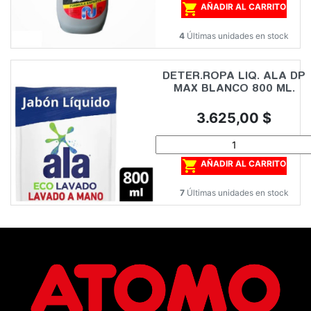

AÑADIR AL CARRITO
4
Últimas unidades en stock
DETER.ROPA LIQ. ALA DP
MAX BLANCO 800 ML.
Precio
3.625,00 $

AÑADIR AL CARRITO
7
Últimas unidades en stock