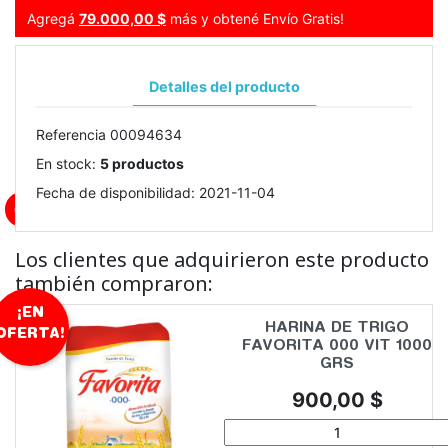
Agregá
79.000,00 $
más y obtené Envío Gratis!
Detalles del producto
Referencia
00094634
En stock:
5 productos
Fecha de disponibilidad:
2021-11-04
1 DÍA ANTICIPADO
Los clientes que adquirieron este producto
también compraron:
¡EN
HARINA DE TRIGO
OFERTA!
FAVORITA 000 VIT 1000
GRS
Precio
900,00 $