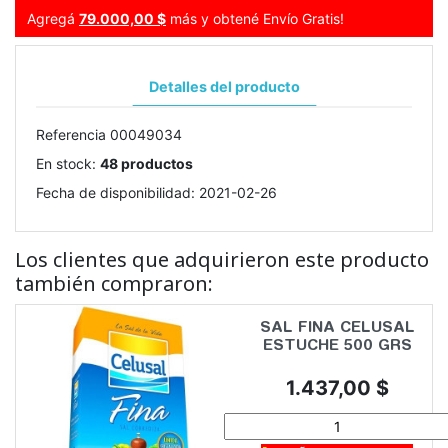
Agregá
79.000,00 $
más y obtené Envío Gratis!
Detalles del producto
Referencia
00049034
En stock:
48 productos
Fecha de disponibilidad:
2021-02-26
Los clientes que adquirieron este producto
también compraron:
SAL FINA CELUSAL
ESTUCHE 500 GRS
Precio
1.437,00 $