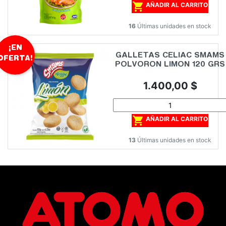

AÑADIR AL CARRITO
16
Últimas unidades en stock
¡EN
GALLETAS CELIAC SMAMS
OFERTA!
POLVORON LIMON 120 GRS
Precio
1.400,00 $

AÑADIR AL CARRITO
13
Últimas unidades en stock