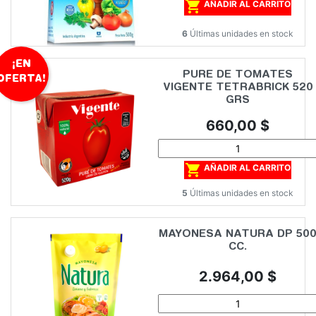

AÑADIR AL CARRITO
6
Últimas unidades en stock
¡EN
PURE DE TOMATES
OFERTA!
VIGENTE TETRABRICK 520
GRS
Precio
660,00 $

AÑADIR AL CARRITO
5
Últimas unidades en stock
MAYONESA NATURA DP 50
CC.
Precio
2.964,00 $